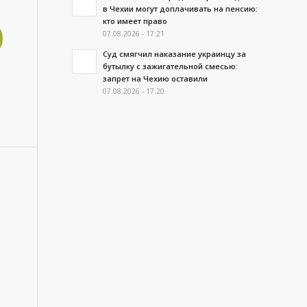
в Чехии могут доплачивать на пенсию:
кто имеет право
07.08.2026 - 17:21
Суд смягчил наказание украинцу за
бутылку с зажигательной смесью:
запрет на Чехию оставили
07.08.2026 - 17:20