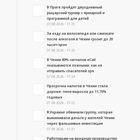
В Праге пройдёт двухдневный
рыцарский турнир с ярмаркой и
программой для детей
07.08.2026 - 17:25
За езду на велосипеде или самокате
после алкоголя в Чехии грозит до 20
тысяч крон
07.08.2026 - 17:25
В Чехии 80% сигналов eCall
оказываются ложными: как не
отправить спасателей зря
07.08.2026 - 17:24
Просрочка налогов в Чехии стала
дороже: пеня выросла до 11,75%
годовых
07.08.2026 - 17:22
В Украине обвинили группу, которая
выманивала деньги у жителей Чехии
через фальшивые инвестиции
07.08.2026 - 17:21
Работникам на вредном производстве