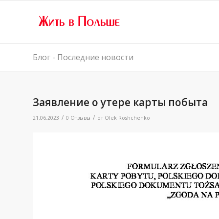
Блог - Последние новости
Заявление о утере карты побыта
/
/
21.06.2023
0 Отзывы
от
Olek Roshchenko