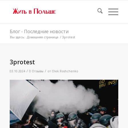
Блог - Последние новости
Вы здесь:
Домашняя страница
/
3protest
3protest
/
/
03.10.2024
0 Отзывы
от
Olek Roshchenko