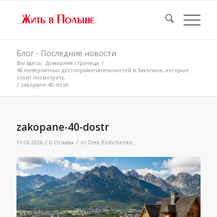
Блог - Последние новости
Вы здесь:
Домашняя страница
/
40 невероятных достопримечательностей в Закопане, которые
стоит посмотреть
/
zakopane-40-dostr
zakopane-40-dostr
/
/
11.06.2026
0 Отзывы
от
Olek Roshchenko