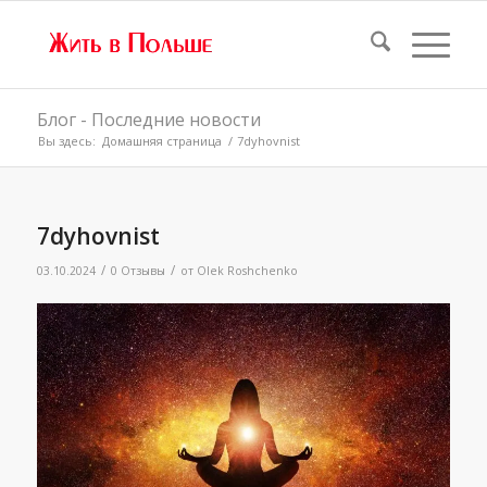
Блог - Последние новости
Вы здесь:
Домашняя страница
/
7dyhovnist
7dyhovnist
/
/
03.10.2024
0 Отзывы
от
Olek Roshchenko