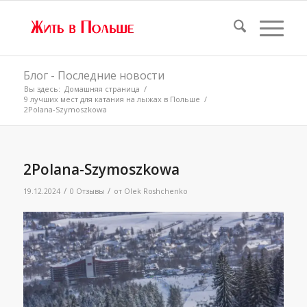
Блог - Последние новости
Вы здесь:
Домашняя страница
/
9 лучших мест для катания на лыжах в Польше
/
2Polana-Szymoszkowa
2Polana-Szymoszkowa
/
/
19.12.2024
0 Отзывы
от
Olek Roshchenko