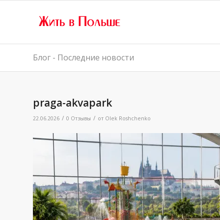
Блог - Последние новости
praga-akvapark
/
/
22.06.2026
0 Отзывы
от
Olek Roshchenko