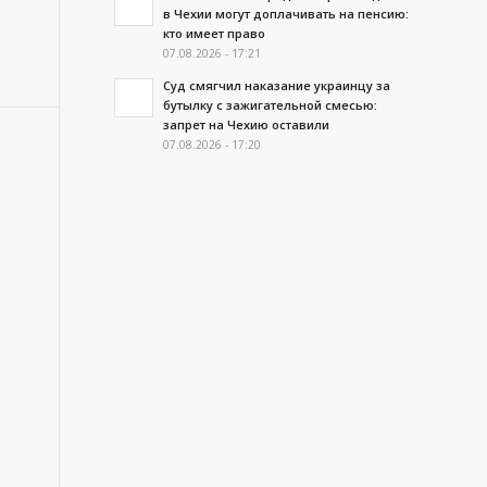
в Чехии могут доплачивать на пенсию:
кто имеет право
07.08.2026 - 17:21
Суд смягчил наказание украинцу за
бутылку с зажигательной смесью:
запрет на Чехию оставили
07.08.2026 - 17:20