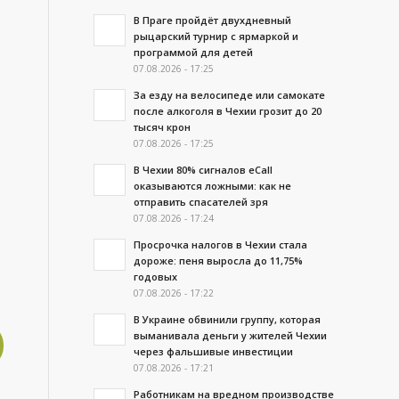
В Праге пройдёт двухдневный
рыцарский турнир с ярмаркой и
программой для детей
07.08.2026 - 17:25
За езду на велосипеде или самокате
после алкоголя в Чехии грозит до 20
тысяч крон
07.08.2026 - 17:25
В Чехии 80% сигналов eCall
оказываются ложными: как не
отправить спасателей зря
07.08.2026 - 17:24
Просрочка налогов в Чехии стала
дороже: пеня выросла до 11,75%
годовых
07.08.2026 - 17:22
В Украине обвинили группу, которая
выманивала деньги у жителей Чехии
через фальшивые инвестиции
07.08.2026 - 17:21
Работникам на вредном производстве