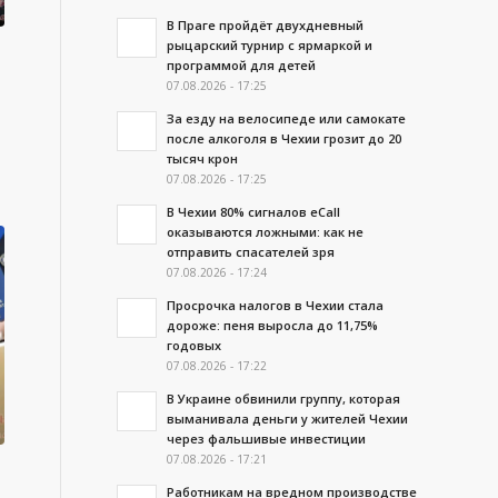
В Праге пройдёт двухдневный
рыцарский турнир с ярмаркой и
программой для детей
07.08.2026 - 17:25
За езду на велосипеде или самокате
после алкоголя в Чехии грозит до 20
тысяч крон
07.08.2026 - 17:25
В Чехии 80% сигналов eCall
оказываются ложными: как не
отправить спасателей зря
07.08.2026 - 17:24
Просрочка налогов в Чехии стала
дороже: пеня выросла до 11,75%
годовых
07.08.2026 - 17:22
В Украине обвинили группу, которая
выманивала деньги у жителей Чехии
через фальшивые инвестиции
07.08.2026 - 17:21
Работникам на вредном производстве