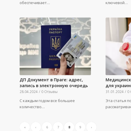
обеспечивает…
ключевой…
ДП Документ в Праге: адрес,
Медицинск
запись в электронную очередь
для украин
28.04.2024
/
0 Отзывы
31.01.2024
/
0
С каждым годом все большее
Эта статья п
количество…
рассматрива
«
‹
6
7
8
9
›