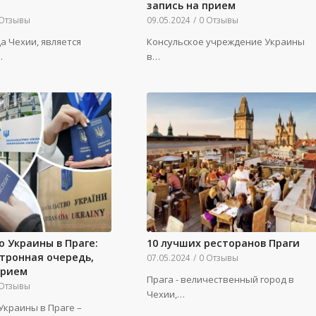
запись на прием
 Отзывы
09.05.2024
/
0 Отзывы
ца Чехии, является
Консульское учреждение Украины
…
в…
о Украины в Праге:
10 лучших ресторанов Праги
ктронная очередь,
07.05.2024
/
0 Отзывы
прием
Прага - величественный город в
 Отзывы
Чехии,…
Украины в Праге –