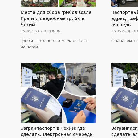
Места для сбора грибов возле
Паспортный
Праги и съедобные грибы в
адрес, гра
Чехии
очередь
15.08.2024
/
0 Отзывы
18.06.2024
/
0
Грибы — это неотъемлемая часть
С началом в
чешской…
Загранпаспорт в Чехии: где
Загранпасп
сделать, электронная очередь,
сделать, э