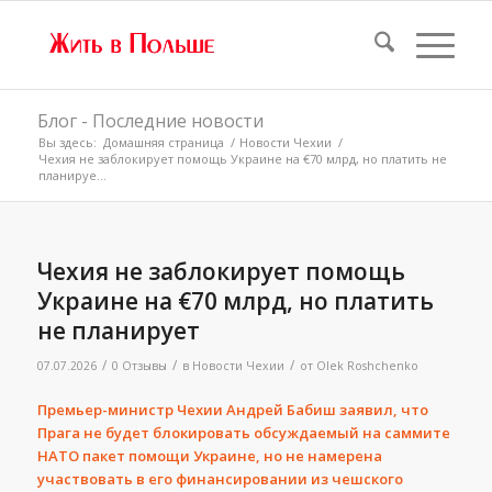
Блог - Последние новости
Вы здесь:
Домашняя страница
/
Новости Чехии
/
Чехия не заблокирует помощь Украине на €70 млрд, но платить не
планируе...
Чехия не заблокирует помощь
Украине на €70 млрд, но платить
не планирует
/
/
/
07.07.2026
0 Отзывы
в
Новости Чехии
от
Olek Roshchenko
Премьер-министр Чехии Андрей Бабиш заявил, что
Прага не будет блокировать обсуждаемый на саммите
НАТО пакет помощи Украине, но не намерена
участвовать в его финансировании из чешского