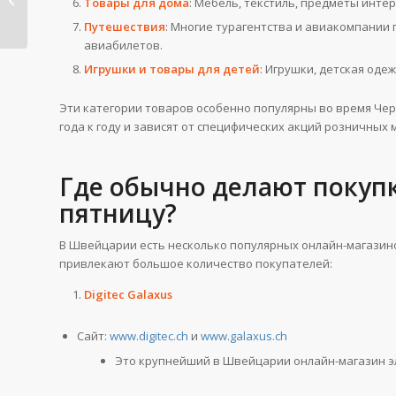
Товары для дома
: Мебель, текстиль, предметы интер
Лавина скидок...
Путешествия
: Многие турагентства и авиакомпании
авиабилетов.
Игрушки и товары для детей
: Игрушки, детская оде
Эти категории товаров особенно популярны во время Чер
года к году и зависят от специфических акций розничных
Где обычно делают покуп
пятницу?
В Швейцарии есть несколько популярных онлайн-магазино
привлекают большое количество покупателей:
Digitec Galaxus
Сайт:
www.digitec.ch
и
www.galaxus.ch
Это крупнейший в Швейцарии онлайн-магазин эл