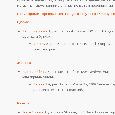
привлекательными для покупателей. Но, конечно же, это 
магазины также принимают участие в этом мероприятии.
Популярные Торговые Центры для покупок на Черную 
Цюрих
Bahnhofstrasse
Адрес: Bahnhofstrasse, 8001 Zürich Од
бренды и бутики.
Sihlcity
Адрес: Kalanderpl. 1, 8045 Zürich Совре
кинотеатром.
Женева
Rue du Rhône
Адрес: Rue du Rhône, 1204 Genève Элитна
ювелирные салоны.
Balexert
Адрес: Av. Louis-Casaï 27, 1209 Genève
развлекательных заведений.
Базель
Freie Strasse
Адрес: Freie Strasse, 4001 Basel Главная 