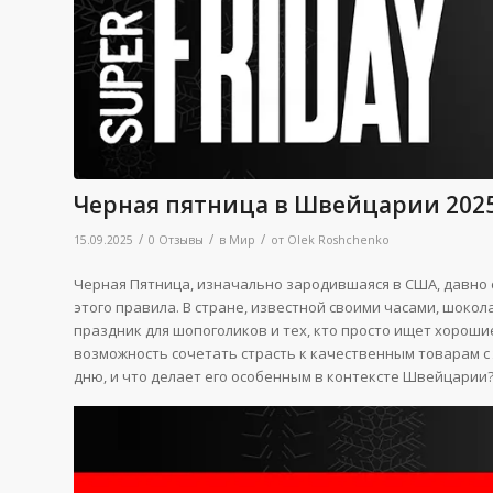
Черная пятница в Швейцарии 2025.
/
/
/
15.09.2025
0 Отзывы
в
Мир
от
Olek Roshchenko
Черная Пятница, изначально зародившаяся в США, давно 
этого правила. В стране, известной своими часами, шоко
праздник для шопоголиков и тех, кто просто ищет хороши
возможность сочетать страсть к качественным товарам с
дню, и что делает его особенным в контексте Швейцарии? 