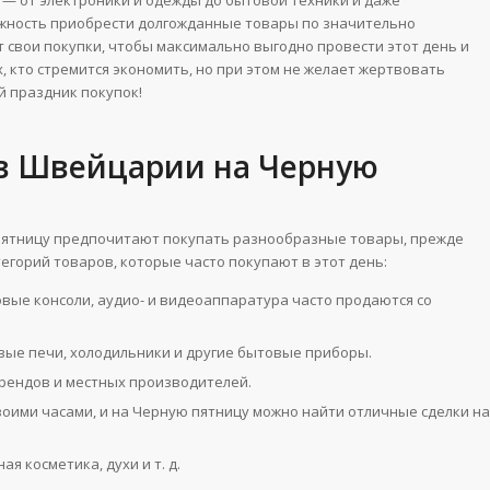
— от электроники и одежды до бытовой техники и даже
жность приобрести долгожданные товары по значительно
свои покупки, чтобы максимально выгодно провести этот день и
, кто стремится экономить, но при этом не желает жертвовать
й праздник покупок!
 в Швейцарии на Черную
ю пятницу предпочитают покупать разнообразные товары, прежде
тегорий товаров, которые часто покупают в этот день:
овые консоли, аудио- и видеоаппаратура часто продаются со
вые печи, холодильники и другие бытовые приборы.
 брендов и местных производителей.
воими часами, и на Черную пятницу можно найти отличные сделки на
ая косметика, духи и т. д.