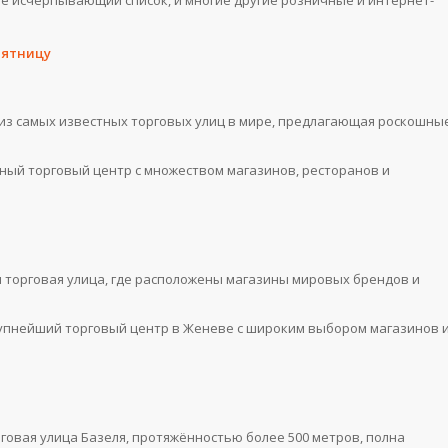
не исчерпывающий список, и многие другие розничные и интернет-
пятницу
на из самых известных торговых улиц в мире, предлагающая роскошны
менный торговый центр с множеством магазинов, ресторанов и
я торговая улица, где расположены магазины мировых брендов и
 Крупнейший торговый центр в Женеве с широким выбором магазинов 
торговая улица Базеля, протяжённостью более 500 метров, полна