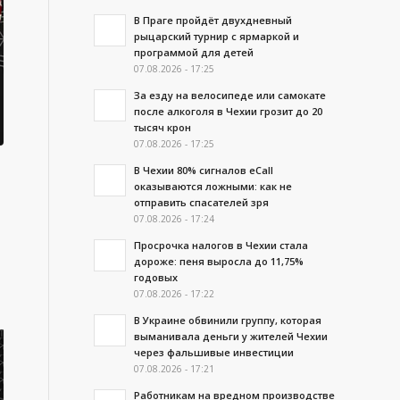
В Праге пройдёт двухдневный
рыцарский турнир с ярмаркой и
программой для детей
07.08.2026 - 17:25
За езду на велосипеде или самокате
после алкоголя в Чехии грозит до 20
тысяч крон
07.08.2026 - 17:25
В Чехии 80% сигналов eCall
оказываются ложными: как не
отправить спасателей зря
07.08.2026 - 17:24
Просрочка налогов в Чехии стала
дороже: пеня выросла до 11,75%
годовых
07.08.2026 - 17:22
В Украине обвинили группу, которая
выманивала деньги у жителей Чехии
через фальшивые инвестиции
07.08.2026 - 17:21
Работникам на вредном производстве