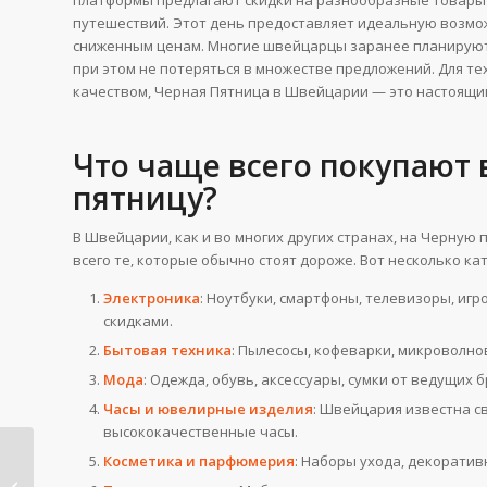
платформы предлагают скидки на разнообразные товары 
путешествий. Этот день предоставляет идеальную возмо
сниженным ценам. Многие швейцарцы заранее планируют 
при этом не потеряться в множестве предложений. Для тех
качеством, Черная Пятница в Швейцарии — это настоящи
Что чаще всего покупают
пятницу?
В Швейцарии, как и во многих других странах, на Черну
всего те, которые обычно стоят дороже. Вот несколько ка
Электроника
: Ноутбуки, смартфоны, телевизоры, игр
скидками.
Бытовая техника
: Пылесосы, кофеварки, микроволно
Мода
: Одежда, обувь, аксессуары, сумки от ведущих
Часы и ювелирные изделия
: Швейцария известна с
высококачественные часы.
Косметика и парфюмерия
: Наборы ухода, декоративн
Черная пятница в
Украине 2025.