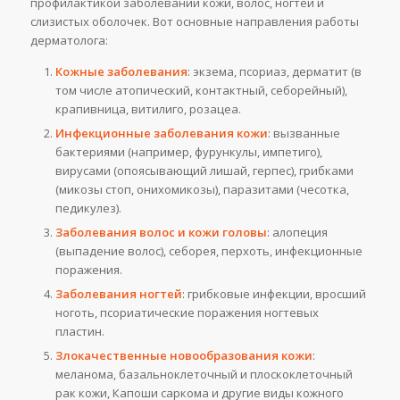
профилактикой заболеваний кожи, волос, ногтей и
слизистых оболочек. Вот основные направления работы
дерматолога:
Кожные заболевания
: экзема, псориаз, дерматит (в
том числе атопический, контактный, себорейный),
крапивница, витилиго, розацеа.
Инфекционные заболевания кожи
: вызванные
бактериями (например, фурункулы, импетиго),
вирусами (опоясывающий лишай, герпес), грибками
(микозы стоп, онихомикозы), паразитами (чесотка,
педикулез).
Заболевания волос и кожи головы
: алопеция
(выпадение волос), себорея, перхоть, инфекционные
поражения.
Заболевания ногтей
: грибковые инфекции, вросший
ноготь, псориатические поражения ногтевых
пластин.
Злокачественные новообразования кожи
:
меланома, базальноклеточный и плоскоклеточный
рак кожи, Капоши саркома и другие виды кожного