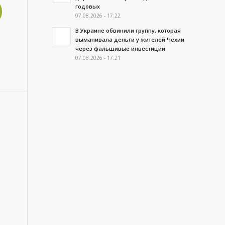
годовых
07.08.2026 - 17:22
В Украине обвинили группу, которая
выманивала деньги у жителей Чехии
через фальшивые инвестиции
07.08.2026 - 17:21