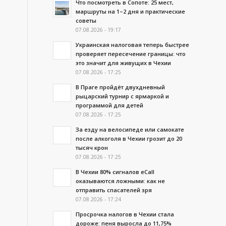
Что посмотреть в Сопоте: 25 мест,
маршруты на 1–2 дня и практические
советы
07.08.2026 - 19:17
Украинская налоговая теперь быстрее
проверяет пересечение границы: что
это значит для живущих в Чехии
07.08.2026 - 17:25
В Праге пройдёт двухдневный
рыцарский турнир с ярмаркой и
программой для детей
07.08.2026 - 17:25
За езду на велосипеде или самокате
после алкоголя в Чехии грозит до 20
тысяч крон
07.08.2026 - 17:25
В Чехии 80% сигналов eCall
оказываются ложными: как не
отправить спасателей зря
07.08.2026 - 17:24
Просрочка налогов в Чехии стала
дороже: пеня выросла до 11,75%