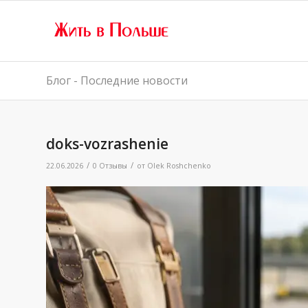
Блог - Последние новости
doks-vozrashenie
/
/
22.06.2026
0 Отзывы
от
Olek Roshchenko