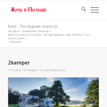
Блог - Последние новости
Вы здесь:
Домашняя страница
/
Дом на колесах в Польше: как арендовать, куда поехать и что
нужно знать
/
2kamper
2kamper
/
/
17.12.2024
0 Отзывы
от
Olek Roshchenko