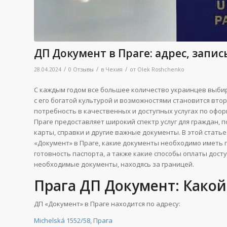
ДП Документ в Праге: адрес, запи
/
/
/
28.04.2024
0 Отзывы
в
Чехия
от
Olek Roshchenko
С каждым годом все большее количество украинцев выбир
с его богатой культурой и возможностями становится вто
потребность в качественных и доступных услугах по офо
Праге предоставляет широкий спектр услуг для граждан, 
карты, справки и другие важные документы. В этой стать
«Документ» в Праге, какие документы необходимо иметь п
готовность паспорта, а также какие способы оплаты досту
необходимые документы, находясь за границей.
Прага ДП Документ: Какой 
ДП «Документ» в Праге находится по адресу:
Michelská 1552/58, Прага