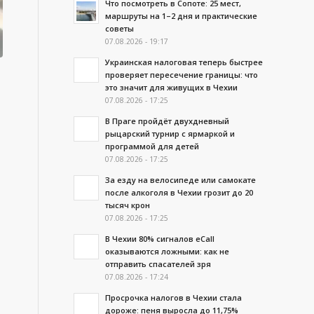
Что посмотреть в Сопоте: 25 мест,
маршруты на 1–2 дня и практические
советы
07.08.2026 - 19:17
Украинская налоговая теперь быстрее
проверяет пересечение границы: что
это значит для живущих в Чехии
07.08.2026 - 17:25
В Праге пройдёт двухдневный
рыцарский турнир с ярмаркой и
программой для детей
07.08.2026 - 17:25
За езду на велосипеде или самокате
после алкоголя в Чехии грозит до 20
тысяч крон
07.08.2026 - 17:25
В Чехии 80% сигналов eCall
оказываются ложными: как не
отправить спасателей зря
07.08.2026 - 17:24
Просрочка налогов в Чехии стала
дороже: пеня выросла до 11,75%