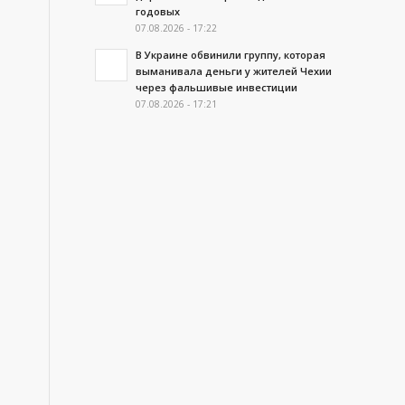
годовых
07.08.2026 - 17:22
В Украине обвинили группу, которая
выманивала деньги у жителей Чехии
через фальшивые инвестиции
07.08.2026 - 17:21