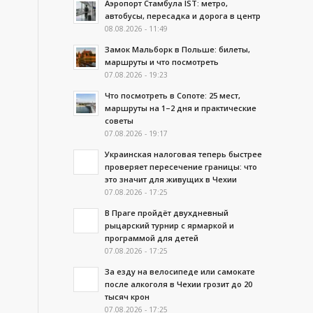
Аэропорт Стамбула IST: метро,
автобусы, пересадка и дорога в центр
08.08.2026 - 11:49
Замок Мальборк в Польше: билеты,
маршруты и что посмотреть
07.08.2026 - 19:23
Что посмотреть в Сопоте: 25 мест,
маршруты на 1–2 дня и практические
советы
07.08.2026 - 19:17
Украинская налоговая теперь быстрее
проверяет пересечение границы: что
это значит для живущих в Чехии
07.08.2026 - 17:25
В Праге пройдёт двухдневный
рыцарский турнир с ярмаркой и
программой для детей
07.08.2026 - 17:25
За езду на велосипеде или самокате
после алкоголя в Чехии грозит до 20
тысяч крон
07.08.2026 - 17:25