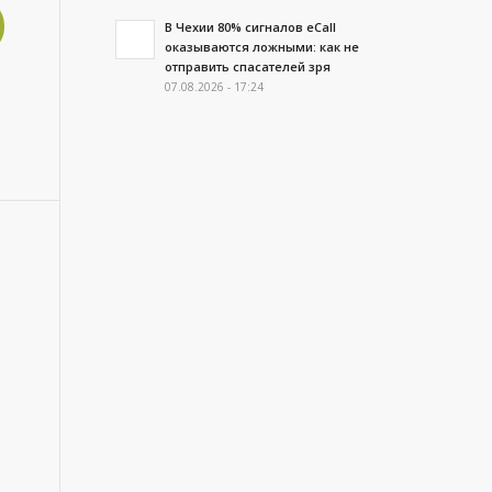
В Чехии 80% сигналов eCall
оказываются ложными: как не
отправить спасателей зря
07.08.2026 - 17:24