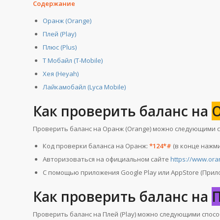
Содержание
Оранж (Orange)
Плей (Play)
Плюс (Plus)
Т Мобайл (T-Mobile)
Хея (Heyah)
Лайкамобайл (Lyca Mobile)
Как проверить баланс на
О
Проверить баланс на Оранж (Orange) можно следующими 
Код проверки баланса на Оранж:
*124*#
(в конце нажми
Авторизоваться на официальном сайте
https://www.ora
С помощью приложения Google Play или AppStore (Прил
Как проверить баланс на
П
Проверить баланс на Плей (Play) можно следующими спосо