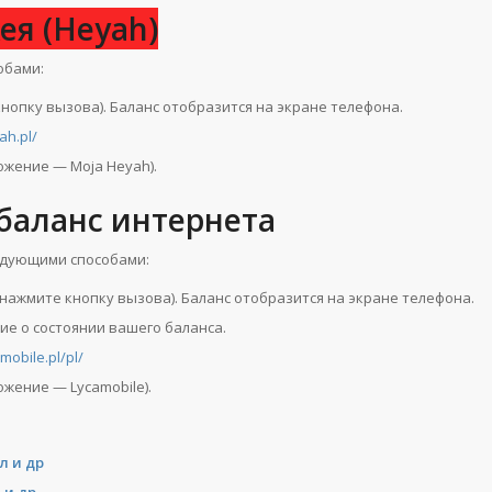
ея (Heyah)
обами:
нопку вызова). Баланс отобразится на экране телефона.
ah.pl/
ожение — Moja Heyah).
баланс интернета
ледующими способами:
 нажмите кнопку вызова). Баланс отобразится на экране телефона.
ие о состоянии вашего баланса.
mobile.pl/pl/
жение — Lycamobile).
л и др