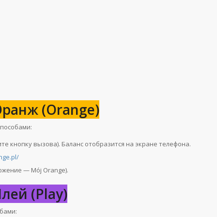
ранж (Orange)
способами:
те кнопку вызова). Баланс отобразится на экране телефона.
nge.pl/
ожение — Mój Orange).
лей (Play)
бами: