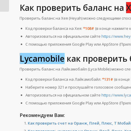
Как проверить баланс на
Х
Проверить баланс на Хея (Heyah) можно следующими спос
Код проверки баланса на Хея:
*108#
(в конце нажмите к
Авторизоваться на официальном сайте
https://www.hey
С помощью приложения Google Play или AppStore (Прил
Lycamobile
как проверить 
Проверить баланс на Лайкамобайл (Lyca Mobile) можно с
Код проверки баланса на Лайкамобайл:
*131#
(в конце
Наберите номер 321 и прослушайте голосовое сообщен
Авторизоваться на официальном сайте
https://www.lyca
С помощью приложения Google Play или AppStore (Прило
Рекомендуем Вам:
Как проверить счет на Оранж, Плей, Плюс, Т Мобай