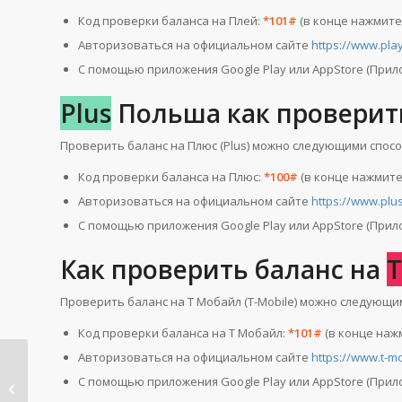
Код проверки баланса на Плей:
*101#
(в конце нажмите
Авторизоваться на официальном сайте
https://www.play
С помощью приложения Google Play или AppStore (Прило
Plus
Польша как проверит
Проверить баланс на Плюс (Plus) можно следующими спос
Код проверки баланса на Плюс:
*100#
(в конце нажмите
Авторизоваться на официальном сайте
https://www.plus
С помощью приложения Google Play или AppStore (Прило
Как проверить баланс на
Т
Проверить баланс на Т Мобайл (T-Mobile) можно следующи
Код проверки баланса на Т Мобайл:
*101#
(в конце наж
Авторизоваться на официальном сайте
https://www.t-mo
В Израиле началась
С помощью приложения Google Play или AppStore (Прило
война