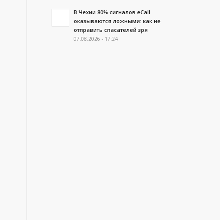
В Чехии 80% сигналов eCall
оказываются ложными: как не
отправить спасателей зря
07.08.2026 - 17:24