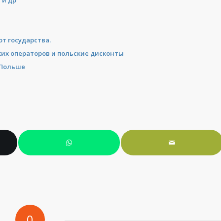
 и др
от государства.
их операторов и польские дисконты
 Польше
0