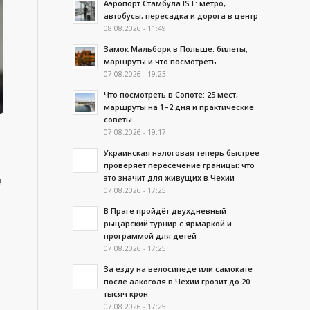
Аэропорт Стамбула IST: метро,
автобусы, пересадка и дорога в центр
08.08.2026 - 11:49
Замок Мальборк в Польше: билеты,
маршруты и что посмотреть
07.08.2026 - 19:23
Что посмотреть в Сопоте: 25 мест,
маршруты на 1–2 дня и практические
советы
07.08.2026 - 19:17
Украинская налоговая теперь быстрее
проверяет пересечение границы: что
это значит для живущих в Чехии
д
07.08.2026 - 17:25
,
В Праге пройдёт двухдневный
рыцарский турнир с ярмаркой и
программой для детей
07.08.2026 - 17:25
За езду на велосипеде или самокате
после алкоголя в Чехии грозит до 20
тысяч крон
07.08.2026 - 17:25