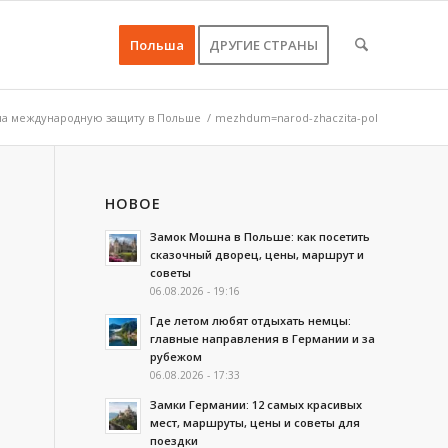
Польша
ДРУГИЕ СТРАНЫ
 на международную защиту в Польше
/
mezhdum=narod-zhaczita-pol
НОВОЕ
Замок Мошна в Польше: как посетить
сказочный дворец, цены, маршрут и
советы
06.08.2026 - 19:16
Где летом любят отдыхать немцы:
главные направления в Германии и за
рубежом
06.08.2026 - 17:33
Замки Германии: 12 самых красивых
мест, маршруты, цены и советы для
поездки