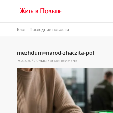
Блог - Последние новости
mezhdum=narod-zhaczita-pol
/
/
19.05.2026
0 Отзывы
от
Olek Roshchenko