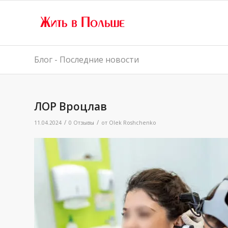
Блог - Последние новости
ЛОР Вроцлав
/
/
11.04.2024
0 Отзывы
от
Olek Roshchenko