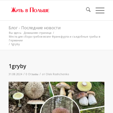
Блог - Последние новости
Вы здесь:
Домашняя страница
/
Места для сбора грибов возле Франкфурта и съедобные грибы в
Германии
/
1gryby
1gryby
/
/
31.08.2024
0 Отзывы
от
Olek Roshchenko