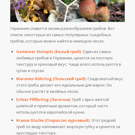
Германия славится своим разнообразием грибов. Вот
список некоторых из самых популярных съедобных
грибов, которые можно найти в немецких лесах:
Gemeiner Steinpilz (Белый гриб)
: Один из самых
любимых грибов в Германии, ценится за плотную
текстуру и ореховый вкус. Чаще всего используется в
супах и соусах.
Maronen-Röhrling (Польский гриб)
: Сладковатый вкус
этого гриба делает его идеальным для жарки. Он
обычно растёт в хвойных лесах.
Echter Pfifferling (Лисичка)
: Гриб с ярко-жёлтой
шляпкой и приятным ароматом, который часто
используется в европейской кухне.
Krause Glucke (Спарассис курчавый)
: Этот редкий
гриб по виду напоминает морскую губку и ценится за
хрустящую текстуру.