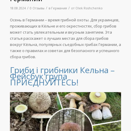
/
/
/
18.08.2024
0 Отзывы
в
Германия
от
Olek Roshchenko
Осень в Германии – время грибной охоты. Для украинцев,
проживающих в Кёльне и его окрестностях, сбор грибов
может стать увлекательным и вкусным занятием. Эта
статья расскажет о лучших местах для сбора грибов
вокруг Кёльна, популярных съедобных грибах Германии, а
также о правилах и советах для безопасного и успешного
сбора грибов.
Гриби і грибники Кельна –
Фейсбук група
ПРИЄДНУЙТЕСЬ!