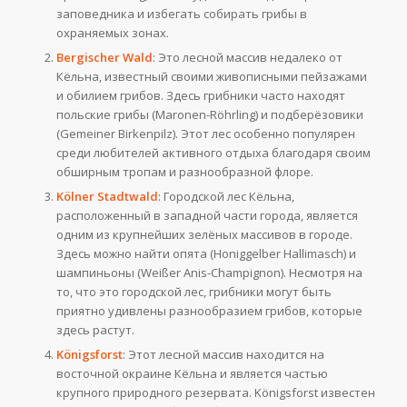
заповедника и избегать собирать грибы в
охраняемых зонах.
Bergischer Wald
: Это лесной массив недалеко от
Кёльна, известный своими живописными пейзажами
и обилием грибов. Здесь грибники часто находят
польские грибы (Maronen-Röhrling) и подберёзовики
(Gemeiner Birkenpilz). Этот лес особенно популярен
среди любителей активного отдыха благодаря своим
обширным тропам и разнообразной флоре.
Kölner Stadtwald
: Городской лес Кёльна,
расположенный в западной части города, является
одним из крупнейших зелёных массивов в городе.
Здесь можно найти опята (Honiggelber Hallimasch) и
шампиньоны (Weißer Anis-Champignon). Несмотря на
то, что это городской лес, грибники могут быть
приятно удивлены разнообразием грибов, которые
здесь растут.
Königsforst
: Этот лесной массив находится на
восточной окраине Кёльна и является частью
крупного природного резервата. Königsforst известен