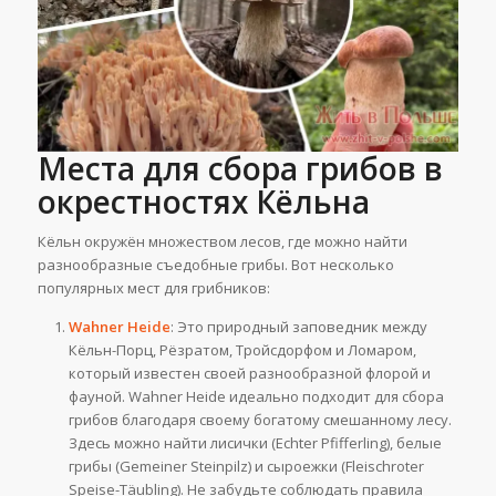
Места для сбора грибов в
окрестностях Кёльна
Кёльн окружён множеством лесов, где можно найти
разнообразные съедобные грибы. Вот несколько
популярных мест для грибников:
Wahner Heide
: Это природный заповедник между
Кёльн-Порц, Рёзратом, Тройсдорфом и Ломаром,
который известен своей разнообразной флорой и
фауной. Wahner Heide идеально подходит для сбора
грибов благодаря своему богатому смешанному лесу.
Здесь можно найти лисички (Echter Pfifferling), белые
грибы (Gemeiner Steinpilz) и сыроежки (Fleischroter
Speise-Täubling). Не забудьте соблюдать правила