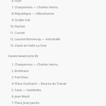
Foch
Charpennes — Charles Hernu
République — Villeurbanne
Gratte-Ciel
Flachet
Cusset
Laurent Bonnevay — Astroballe
Vaulx-en-Velin La Soie
Синяя линия (Line B):
Charpennes — Charles Hernu
Brotteaux
Part-Dieu
Place Guichard — Bourse du Travail
Saxe — Gambetta
Jean Macé
Place Jean Jaurès