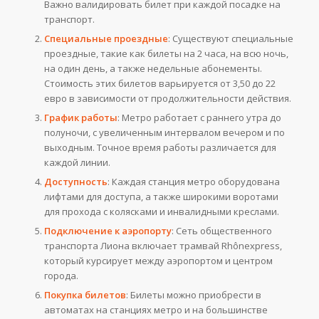
Важно валидировать билет при каждой посадке на
транспорт.
Специальные проездные
: Существуют специальные
проездные, такие как билеты на 2 часа, на всю ночь,
на один день, а также недельные абонементы.
Стоимость этих билетов варьируется от 3,50 до 22
евро в зависимости от продолжительности действия.
График работы
: Метро работает с раннего утра до
полуночи, с увеличенным интервалом вечером и по
выходным. Точное время работы различается для
каждой линии.
Доступность
: Каждая станция метро оборудована
лифтами для доступа, а также широкими воротами
для прохода с колясками и инвалидными креслами.
Подключение к аэропорту
: Сеть общественного
транспорта Лиона включает трамвай Rhônexpress,
который курсирует между аэропортом и центром
города.
Покупка билетов
: Билеты можно приобрести в
автоматах на станциях метро и на большинстве