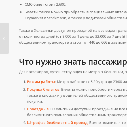
СМС-билет стоит 2,60€.
Билеты также можно приобрести в специальных автомата
Citymarket и Stockmann, а также у водителей обществен
Также в Хельсинки доступен проездной на все виды транс
Метро Будапешт:
от количества дней (от 8,00€ за 1 день до 32,00€ за 7 дней
карта метро,
общественном транспорте и стоит от 44€ до 66€ в зависимос
стоимость пр...
Что нужно знать пассажир
Для пассажиров, путешествующих на метро в Хельсинки, 
Режим работы
: Метро работает с 5:30 утра до 23:00 или
Покупка билетов
: Билеты можно приобрести через мо
также в киосках и у водителей общественного транспо
покупки​​.
Проездные
: В Хельсинки доступны проездные на все в
безлимитного пользования общественным транспортом н
Штраф за безбилетный проезд
: Важно помнить, что