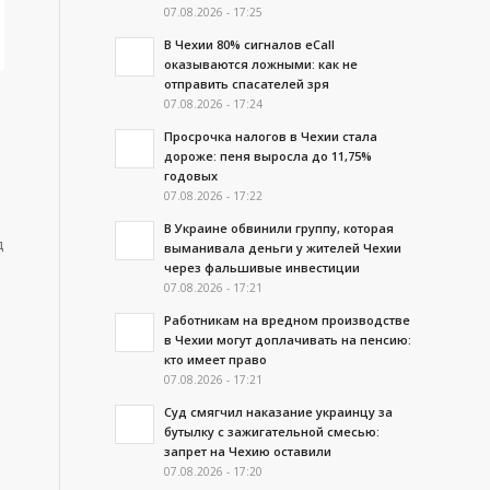
07.08.2026 - 17:25
В Чехии 80% сигналов eCall
оказываются ложными: как не
отправить спасателей зря
07.08.2026 - 17:24
Просрочка налогов в Чехии стала
дороже: пеня выросла до 11,75%
годовых
07.08.2026 - 17:22
м
В Украине обвинили группу, которая
д
выманивала деньги у жителей Чехии
через фальшивые инвестиции
07.08.2026 - 17:21
Работникам на вредном производстве
в Чехии могут доплачивать на пенсию:
кто имеет право
07.08.2026 - 17:21
Суд смягчил наказание украинцу за
бутылку с зажигательной смесью:
запрет на Чехию оставили
07.08.2026 - 17:20