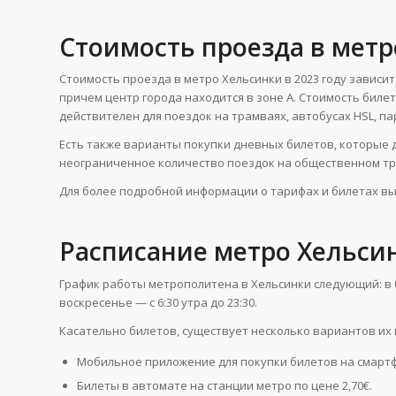
Стоимость проезда в мет
Стоимость проезда в метро Хельсинки в 2023 году зависит 
причем центр города находится в зоне A. Стоимость билета 
действителен для поездок на трамваях, автобусах HSL, пар
Есть также варианты покупки дневных билетов, которые 
неограниченное количество поездок на общественном тран
Для более подробной информации о тарифах и билетах вы
Расписание метро Хельси
График работы метрополитена в Хельсинки следующий: в буд
воскресенье — с 6:30 утра до 23:30​.
Касательно билетов, существует несколько вариантов их 
Мобильное приложение для покупки билетов на смартф
Билеты в автомате на станции метро по цене 2,70€.