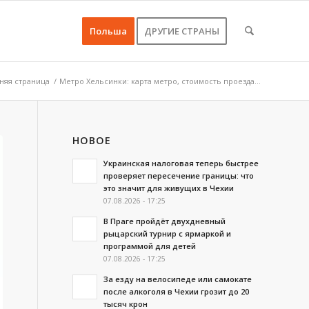
Польша
ДРУГИЕ СТРАНЫ
няя страница
/
Метро Хельсинки: карта метро, стоимость проезда...
НОВОЕ
Украинская налоговая теперь быстрее
проверяет пересечение границы: что
это значит для живущих в Чехии
07.08.2026 - 17:25
В Праге пройдёт двухдневный
рыцарский турнир с ярмаркой и
программой для детей
07.08.2026 - 17:25
За езду на велосипеде или самокате
после алкоголя в Чехии грозит до 20
тысяч крон