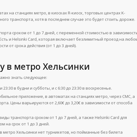
х на станциях метро, в киосках R-киоск, торговых центрах K-
ного транспорта, хотя в последнем случае это будет стоить дороже.
порта сроком от 1 до 7 дней, с переменной стоимостью в зависимост
). Есть и Helsinki Card, которая включает безлимитный проезд на любо
ти от срока действия (от 1 до 3 дней)​.
у в метро Хельсинки
важно знать следующее:
 23:30 в будни и субботы, и с 6:30 до 23:30 в воскресенье​​.
бильное приложение, в автоматах на станциях метро, через СМС, а
рта. Цены варьируются от 2,60€ до 3,20€ в зависимости от способа
иды транспорта сроком от 1 до 7 дней, а также Helsinki Card для
а срок от 1 до 3 дней​​.
 в метро Хельсинки нет турникетов, но пойманные без билета