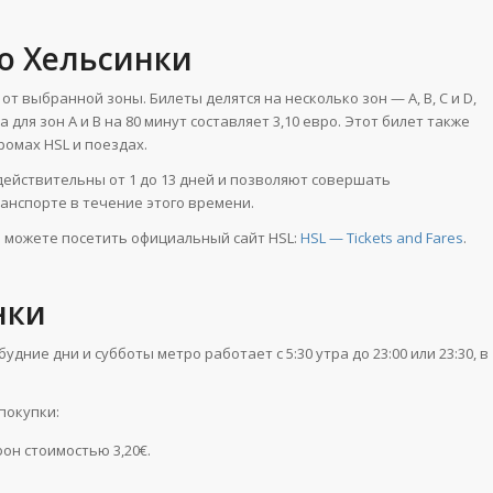
ро Хельсинки
от выбранной зоны. Билеты делятся на несколько зон — A, B, C и D,
для зон A и B на 80 минут составляет 3,10 евро. Этот билет также
омах HSL и поездах​​.
действительны от 1 до 13 дней и позволяют совершать
спорте в течение этого времени​​.
 можете посетить официальный сайт HSL:
HSL — Tickets and Fares
.
нки
ние дни и субботы метро работает с 5:30 утра до 23:00 или 23:30, в
покупки:
он стоимостью 3,20€.