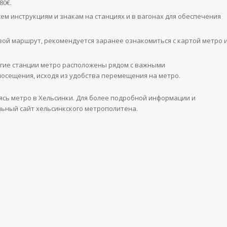
€​​.
сем инструкциям и знакам на станциях и в вагонах для обеспечения
вой маршрут, рекомендуется заранее ознакомиться с картой метро 
огие станции метро расположены рядом с важными
посещения, исходя из удобства перемещения на метро.
ясь метро в Хельсинки. Для более подробной информации и
ьный сайт хельсинкского метрополитена.