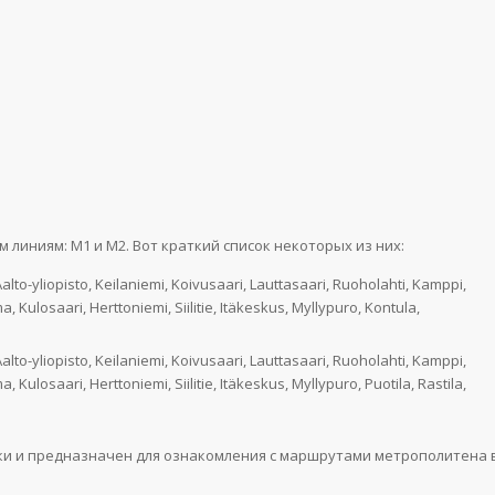
линиям: М1 и М2. Вот краткий список некоторых из них:
alto-yliopisto, Keilaniemi, Koivusaari, Lauttasaari, Ruoholahti, Kamppi,
 Kulosaari, Herttoniemi, Siilitie, Itäkeskus, Myllypuro, Kontula,
alto-yliopisto, Keilaniemi, Koivusaari, Lauttasaari, Ruoholahti, Kamppi,
Kulosaari, Herttoniemi, Siilitie, Itäkeskus, Myllypuro, Puotila, Rastila,
ки и предназначен для ознакомления с маршрутами метрополитена 