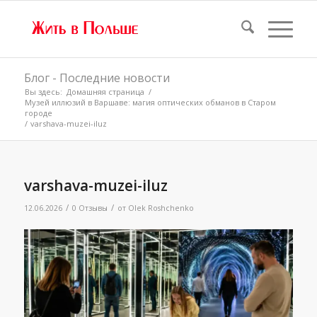
Блог - Последние новости
Вы здесь:
Домашняя страница
/
Музей иллюзий в Варшаве: магия оптических обманов в Старом
городе
/
varshava-muzei-iluz
varshava-muzei-iluz
/
/
12.06.2026
0 Отзывы
от
Olek Roshchenko