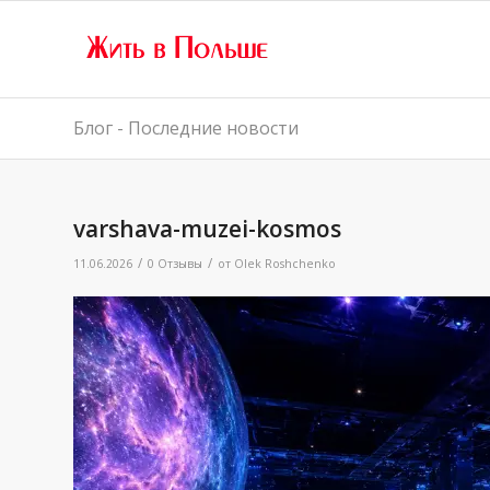
Блог - Последние новости
varshava-muzei-kosmos
/
/
11.06.2026
0 Отзывы
от
Olek Roshchenko