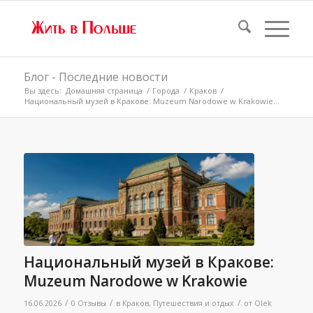
Блог - Последние новости
Вы здесь:
Домашняя страница
/
Города
/
Краков
/
Национальный музей в Кракове: Muzeum Narodowe w Krakowie...
Национальный музей в Кракове:
Muzeum Narodowe w Krakowie
/
/
/
16.06.2026
0 Отзывы
в
Краков
,
Путешествия и отдых
от
Olek