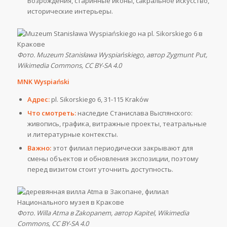
Возрождения, старинные иконы, сакральное искусство,
исторические интерьеры.
Фото. Muzeum Stanisława Wyspiańskiego, автор Zygmunt Put,
Wikimedia Commons, CC BY-SA 4.0
MNK Wyspiański
Адрес:
pl. Sikorskiego 6, 31-115 Kraków
Что смотреть:
наследие Станислава Выспянского:
живопись, графика, витражные проекты, театральные
и литературные контексты.
Важно:
этот филиал периодически закрывают для
смены объектов и обновления экспозиции, поэтому
перед визитом стоит уточнить доступность.
Фото. Willa Atma в Zakopanem, автор Kapitel, Wikimedia
Commons, CC BY-SA 4.0