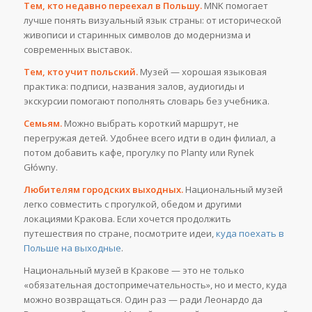
Тем, кто недавно переехал в Польшу.
MNK помогает
лучше понять визуальный язык страны: от исторической
живописи и старинных символов до модернизма и
современных выставок.
Тем, кто учит польский.
Музей — хорошая языковая
практика: подписи, названия залов, аудиогиды и
экскурсии помогают пополнять словарь без учебника.
Семьям.
Можно выбрать короткий маршрут, не
перегружая детей. Удобнее всего идти в один филиал, а
потом добавить кафе, прогулку по Planty или Rynek
Główny.
Любителям городских выходных.
Национальный музей
легко совместить с прогулкой, обедом и другими
локациями Кракова. Если хочется продолжить
путешествия по стране, посмотрите идеи,
куда поехать в
Польше на выходные
.
Национальный музей в Кракове — это не только
«обязательная достопримечательность», но и место, куда
можно возвращаться. Один раз — ради Леонардо да