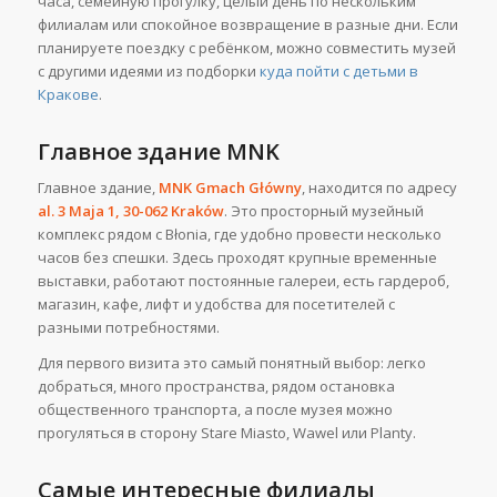
часа, семейную прогулку, целый день по нескольким
филиалам или спокойное возвращение в разные дни. Если
планируете поездку с ребёнком, можно совместить музей
с другими идеями из подборки
куда пойти с детьми в
Кракове
.
Главное здание MNK
Главное здание,
MNK Gmach Główny
, находится по адресу
al. 3 Maja 1, 30-062 Kraków
. Это просторный музейный
комплекс рядом с Błonia, где удобно провести несколько
часов без спешки. Здесь проходят крупные временные
выставки, работают постоянные галереи, есть гардероб,
магазин, кафе, лифт и удобства для посетителей с
разными потребностями.
Для первого визита это самый понятный выбор: легко
добраться, много пространства, рядом остановка
общественного транспорта, а после музея можно
прогуляться в сторону Stare Miasto, Wawel или Planty.
Самые интересные филиалы