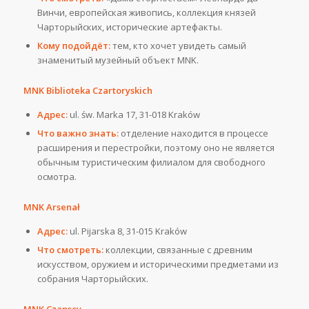
Винчи, европейская живопись, коллекция князей
Чарторыйских, исторические артефакты.
Кому подойдёт:
тем, кто хочет увидеть самый
знаменитый музейный объект MNK.
MNK Biblioteka Czartoryskich
Адрес:
ul. św. Marka 17, 31-018 Kraków
Что важно знать:
отделение находится в процессе
расширения и перестройки, поэтому оно не является
обычным туристическим филиалом для свободного
осмотра.
MNK Arsenał
Адрес:
ul. Pijarska 8, 31-015 Kraków
Что смотреть:
коллекции, связанные с древним
искусством, оружием и историческими предметами из
собрания Чарторыйских.
MNK Czapscy