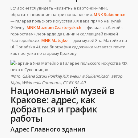
Если хочется увидеть «визитные карточки» MNK,
обратите внимание на три направления.
MNK Sukiennice
— галерея польского искусства XIX века прямо на Rynek
Główny.
MNK Muzeum Czartoryskich
— филиал с «Дамой с
горностаем» Леонардо да Винчи и коллекцией князей
Чарторыйских.
MNK Matejko
— дом-музей Яна Матейко на
ul. Floriańska 41, где биография художника читается почти
как прогулка по старому Кракову.
Фото. Galeria Sztuki Polskiej XIX wieku w Sukiennicach, автор
Kgbo, Wikimedia Commons, CC BY-SA 4.0
Национальный музей в
Кракове: адрес, как
добраться и график
работы
Адрес Главного здания