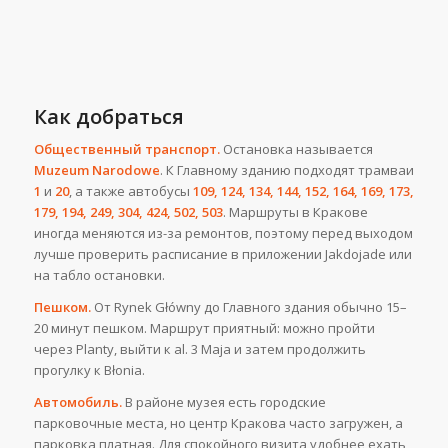
Как добраться
Общественный транспорт.
Остановка называется
Muzeum Narodowe
. К Главному зданию подходят трамваи
1
и
20
, а также автобусы
109, 124, 134, 144, 152, 164, 169, 173,
179, 194, 249, 304, 424, 502, 503
. Маршруты в Кракове
иногда меняются из-за ремонтов, поэтому перед выходом
лучше проверить расписание в приложении Jakdojade или
на табло остановки.
Пешком.
От Rynek Główny до Главного здания обычно 15–
20 минут пешком. Маршрут приятный: можно пройти
через Planty, выйти к al. 3 Maja и затем продолжить
прогулку к Błonia.
Автомобиль.
В районе музея есть городские
парковочные места, но центр Кракова часто загружен, а
парковка платная. Для спокойного визита удобнее ехать