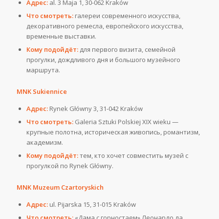
Адрес:
al. 3 Maja 1, 30-062 Kraków
Что смотреть:
галереи современного искусства,
декоративного ремесла, европейского искусства,
временные выставки.
Кому подойдёт:
для первого визита, семейной
прогулки, дождливого дня и большого музейного
маршрута.
MNK Sukiennice
Адрес:
Rynek Główny 3, 31-042 Kraków
Что смотреть:
Galeria Sztuki Polskiej XIX wieku —
крупные полотна, историческая живопись, романтизм,
академизм.
Кому подойдёт:
тем, кто хочет совместить музей с
прогулкой по Rynek Główny.
MNK Muzeum Czartoryskich
Адрес:
ul. Pijarska 15, 31-015 Kraków
Что смотреть:
«Дама с горностаем» Леонардо да