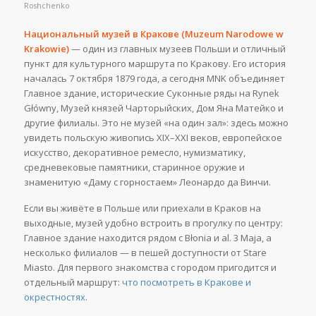
Roshchenko
Национальный музей в Кракове (Muzeum Narodowe w
Krakowie)
— один из главных музеев Польши и отличный
пункт для культурного маршрута по Кракову. Его история
началась 7 октября 1879 года, а сегодня MNK объединяет
Главное здание, исторические Суконные ряды на Rynek
Główny, Музей князей Чарторыйских, Дом Яна Матейко и
другие филиалы. Это не музей «на один зал»: здесь можно
увидеть польскую живопись XIX–XXI веков, европейское
искусство, декоративное ремесло, нумизматику,
средневековые памятники, старинное оружие и
знаменитую «Даму с горностаем» Леонардо да Винчи.
Если вы живёте в Польше или приехали в Краков на
выходные, музей удобно встроить в прогулку по центру:
Главное здание находится рядом с Błonia и al. 3 Maja, а
несколько филиалов — в пешей доступности от Stare
Miasto. Для первого знакомства с городом пригодится и
отдельный маршрут:
что посмотреть в Кракове и
окрестностях
.