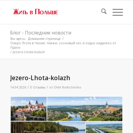
Блог - Последние новости
Вы здесь:
Домашняя страница
/
Озеро Лгота в Чехии: пляжи, сосновый лес и отдых недалеко от
Праги
/
Jezero-Lhota-kolazh
Jezero-Lhota-kolazh
/
/
14.04.2026
0 Отзывы
от
Olek Roshchenko