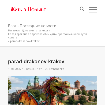
Блог - Последние новости
Вы здесь:
Домашняя страница
/
Парад драконов в Кракове 2026: даты, программа, маршрут и
советы
/
parad-drakonov-krakov
parad-drakonov-krakov
/
/
11.06.2026
0 Отзывы
от
Olek Roshchenko