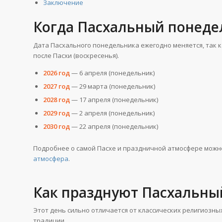
Заключение
Когда Пасхальный понедел
Дата Пасхального понедельника ежегодно меняется, так к
после Пасхи (воскресенья).
2026 год
— 6 апреля (понедельник)
2027 год
— 29 марта (понедельник)
2028 год
— 17 апреля (понедельник)
2029 год
— 2 апреля (понедельник)
2030 год
— 22 апреля (понедельник)
Подробнее о самой Пасхе и праздничной атмосфере можно
атмосфера
.
Как празднуют Пасхальны
Этот день сильно отличается от классических религиозн
традиции.