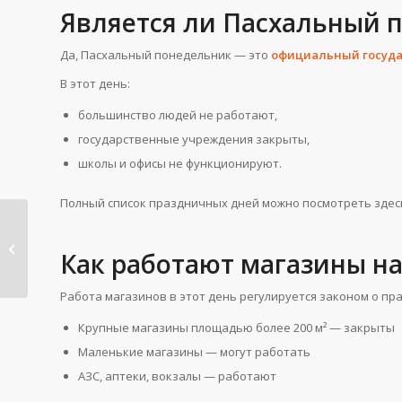
Является ли Пасхальный
Да, Пасхальный понедельник — это
официальный госуда
В этот день:
большинство людей не работают,
государственные учреждения закрыты,
школы и офисы не функционируют.
Полный список праздничных дней можно посмотреть здес
Великая Страстная
пятница (Velký pátek)
Как работают магазины н
в Чехии:...
Работа магазинов в этот день регулируется законом о пр
Крупные магазины площадью более 200 м² — закрыты
Маленькие магазины — могут работать
АЗС, аптеки, вокзалы — работают