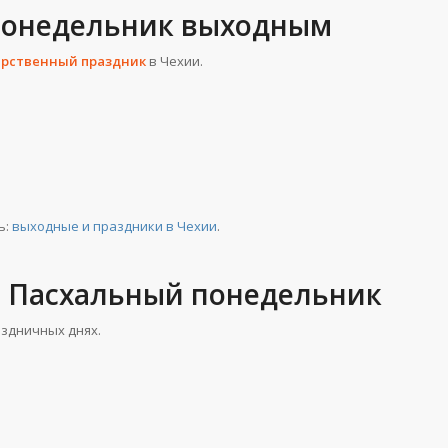
 понедельник выходным
рственный праздник
в Чехии.
ь:
выходные и праздники в Чехии
.
а Пасхальный понедельник
аздничных днях.