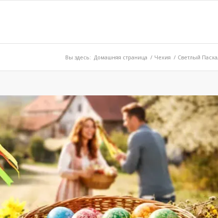
Вы здесь:
Домашняя страница
/
Чехия
/
Светлый Пасха