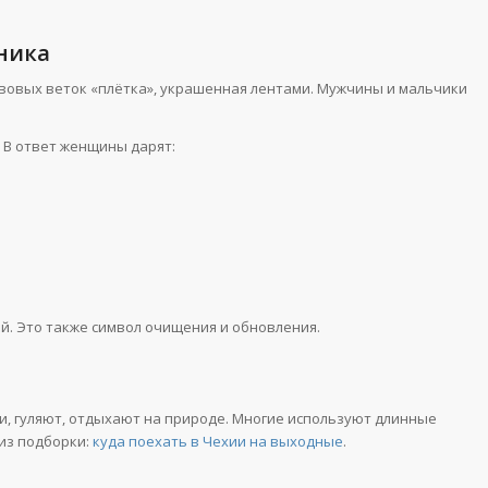
ника
 ивовых веток «плётка», украшенная лентами. Мужчины и мальчики
. В ответ женщины дарят:
й. Это также символ очищения и обновления.
ти, гуляют, отдыхают на природе. Многие используют длинные
из подборки:
куда поехать в Чехии на выходные
.