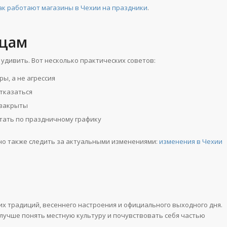
ак работают магазины в Чехии на праздники
.
нцам
удивить. Вот несколько практических советов:
ры, а не агрессия
отказаться
 закрыты
тать по праздничному графику
но также следить за актуальными изменениями:
изменения в Чехии
х традиций, весеннего настроения и официального выходного дня.
лучше понять местную культуру и почувствовать себя частью