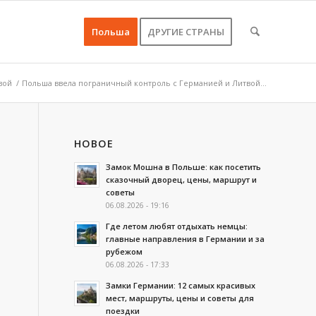
Польша
ДРУГИЕ СТРАНЫ
вой
/
Польша ввела пограничный контроль с Германией и Литвой...
НОВОЕ
Замок Мошна в Польше: как посетить
сказочный дворец, цены, маршрут и
советы
06.08.2026 - 19:16
Где летом любят отдыхать немцы:
главные направления в Германии и за
рубежом
06.08.2026 - 17:33
Замки Германии: 12 самых красивых
мест, маршруты, цены и советы для
поездки