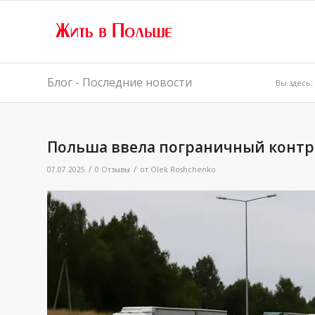
Блог - Последние новости
Вы здесь:
Польша ввела пограничный контр
/
/
07.07.2025
0 Отзывы
от
Olek Roshchenko