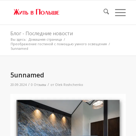
Блог - Последние новости
Вы здесь:
Домашняя страница
/
Преображение гостиной с помощью умного освещения
/
5unnamed
5unnamed
/
/
20.09.2024
0 Отзывы
от
Olek Roshchenko