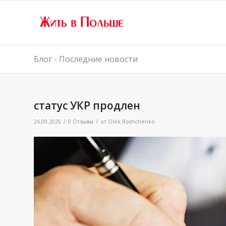
Блог - Последние новости
статус УКР продлен
/
/
26.09.2025
0 Отзывы
от
Olek Roshchenko