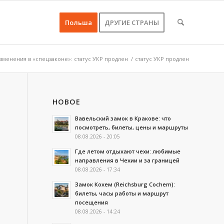
Польша
ДРУГИЕ СТРАНЫ
менения в «спецзаконе»: статус УКР продлен
/
статус УКР продлен
НОВОЕ
Вавельский замок в Кракове: что
посмотреть, билеты, цены и маршруты
08.08.2026 - 20:05
Где летом отдыхают чехи: любимые
направления в Чехии и за границей
08.08.2026 - 17:34
Замок Кохем (Reichsburg Cochem):
билеты, часы работы и маршрут
посещения
08.08.2026 - 14:24