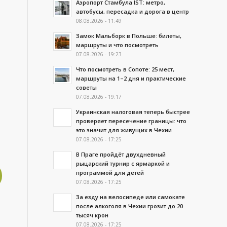
Аэропорт Стамбула IST: метро,
автобусы, пересадка и дорога в центр
08.08.2026 - 11:49
Замок Мальборк в Польше: билеты,
маршруты и что посмотреть
07.08.2026 - 19:23
Что посмотреть в Сопоте: 25 мест,
маршруты на 1–2 дня и практические
советы
07.08.2026 - 19:17
Украинская налоговая теперь быстрее
проверяет пересечение границы: что
это значит для живущих в Чехии
07.08.2026 - 17:25
В Праге пройдёт двухдневный
рыцарский турнир с ярмаркой и
программой для детей
07.08.2026 - 17:25
За езду на велосипеде или самокате
после алкоголя в Чехии грозит до 20
тысяч крон
07.08.2026 - 17:25