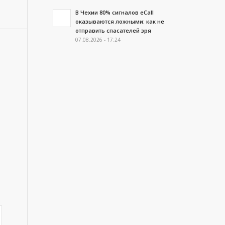
В Чехии 80% сигналов eCall
оказываются ложными: как не
отправить спасателей зря
07.08.2026 - 17:24