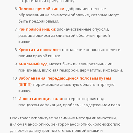
затрагивать и прямую кишку.
Полипы прямой кишки
: доброкачественные
образования на слизистой оболочке, которые могут
быть предраковыми.
Рак прямой кишки
: злокачественные опухоли,
развивающиеся из слизистой оболочки прямой
кишки.
Криптит и папиллит
: воспаление анальных желез и
папилл прямой кишки.
Анальный зуд
: может быть вызван различными
причинами, включая геморрой, дерматиты, инфекции.
Заболевания, передающиеся половым путем
(ЗППП)
, поражающие анальную область и прямую
кишку.
Инконтиненция кала
: потеря контроля над
процессом дефекации, проблемы с удержанием кала.
Проктолог использует различные методы диагностики,
включая аноскопию, ректороманоскопию, колоноскопию
для осмотра внутренних стенок прямой кишки и