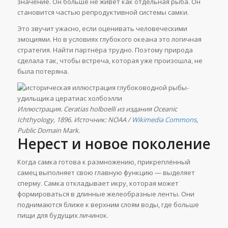
значение. Он больше не живёт как отдельная рыба. Он
становится частью репродуктивной системы самки.
Это звучит ужасно, если оценивать человеческими
эмоциями. Но в условиях глубокого океана это логичная
стратегия. Найти партнёра трудно. Поэтому природа
сделала так, чтобы встреча, которая уже произошла, не
была потеряна.
Иллюстрация. Ceratias holboelli из издания Oceanic
Ichthyology, 1896. Источник: NOAA /
Wikimedia Commons
,
Public Domain Mark.
Нерест и новое поколение
Когда самка готова к размножению, прикреплённый
самец выполняет свою главную функцию — выделяет
сперму. Самка откладывает икру, которая может
формироваться в длинные желеобразные ленты. Они
поднимаются ближе к верхним слоям воды, где больше
пищи для будущих личинок.