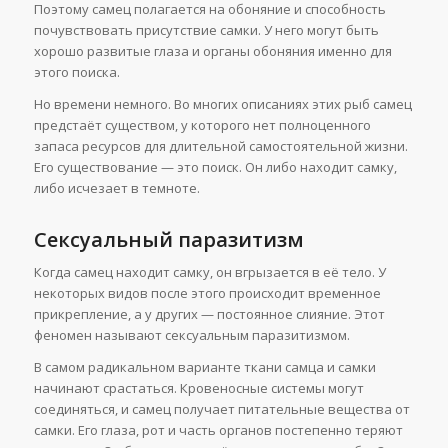
Поэтому самец полагается на обоняние и способность
почувствовать присутствие самки. У него могут быть
хорошо развитые глаза и органы обоняния именно для
этого поиска.
Но времени немного. Во многих описаниях этих рыб самец
предстаёт существом, у которого нет полноценного
запаса ресурсов для длительной самостоятельной жизни.
Его существование — это поиск. Он либо находит самку,
либо исчезает в темноте.
Сексуальный паразитизм
Когда самец находит самку, он вгрызается в её тело. У
некоторых видов после этого происходит временное
прикрепление, а у других — постоянное слияние. Этот
феномен называют сексуальным паразитизмом.
В самом радикальном варианте ткани самца и самки
начинают срастаться. Кровеносные системы могут
соединяться, и самец получает питательные вещества от
самки. Его глаза, рот и часть органов постепенно теряют