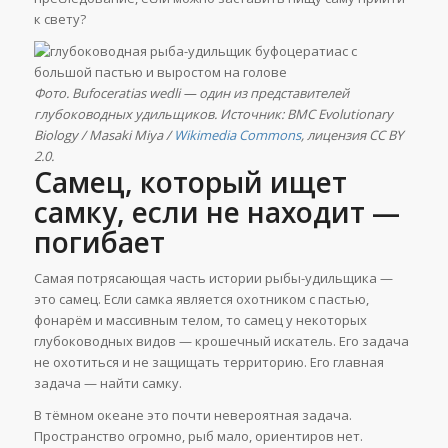
к свету?
Фото. Bufoceratias wedli — один из представителей
глубоководных удильщиков. Источник: BMC Evolutionary
Biology / Masaki Miya /
Wikimedia Commons
, лицензия CC BY
2.0.
Самец, который ищет
самку, если не находит —
погибает
Самая потрясающая часть истории рыбы-удильщика —
это самец. Если самка является охотником с пастью,
фонарём и массивным телом, то самец у некоторых
глубоководных видов — крошечный искатель. Его задача
не охотиться и не защищать территорию. Его главная
задача — найти самку.
В тёмном океане это почти невероятная задача.
Пространство огромно, рыб мало, ориентиров нет.