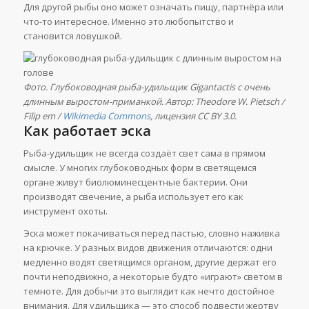
Для другой рыбы оно может означать пищу, партнёра или
что-то интересное. Именно это любопытство и
становится ловушкой.
Фото. Глубоководная рыба-удильщик Gigantactis с очень
длинным выростом-приманкой. Автор: Theodore W. Pietsch /
Filip em /
Wikimedia Commons
, лицензия CC BY 3.0.
Как работает эска
Рыба-удильщик не всегда создаёт свет сама в прямом
смысле. У многих глубоководных форм в светящемся
органе живут биолюминесцентные бактерии. Они
производят свечение, а рыба использует его как
инструмент охоты.
Эска может покачиваться перед пастью, словно наживка
на крючке. У разных видов движения отличаются: одни
медленно водят светящимся органом, другие держат его
почти неподвижно, а некоторые будто «играют» светом в
темноте. Для добычи это выглядит как нечто достойное
внимания. Для удильщика — это способ подвести жертву