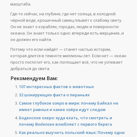
масштаба.
Где-то сейчас, на глубине, где нет солнца, в холодной
чёрной воде, крошечный самец плывёт к слабому свету.
Он не знает о кораблях, городах, людях и поверхности
океана. Он знает только одно: впереди есть мерцание, и
он должен его найти.
Потому что если найдёт — станет частью истории,
которая длится в темноте миллионы лет. Если нет — океан
просто поглотит его, как поглощает всё, что не успевает
добраться до света.
Рекомендуем Вам:
107 интересных фактов о животных
32 шокирующих факта о пираньях
Самое глубокое озеро в мире: почему Байкал не
имеет равных и какие озёра идут следом
Боденское озеро: куда ехать, что смотреть и
почему Bodensee влюбляет с первого берега
Как реально выучить польский язык: Почему одни