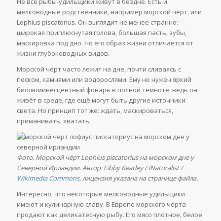
Не все рыбы-удильщики живут в бездне. Есть и
мелководные родственники, например морской чёрт, или
Lophius piscatorius. Он выглядит не менее странно:
широкая приплюснутая голова, большая пасть, зубы,
маскировка под дно. Но его образ жизни отличается от
жизни глубоководных видов.
Морской чёрт часто лежит на дне, почти сливаясь с
песком, камнями или водорослями. Ему не нужен яркий
биолюминесцентный фонарь в полной темноте, ведь он
живёт в среде, где ещё могут быть другие источники
света. Но принцип тот же: ждать, маскироваться,
приманивать, хватать.
Фото. Морской чёрт Lophius piscatorius на морском дне у
Северной Ирландии. Автор: Libby Keatley / iNaturalist /
Wikimedia Commons
, лицензия указана на странице файла.
Интересно, что некоторые мелководные удильщики
имеют и кулинарную славу. В Европе морского чёрта
продают как деликатесную рыбу. Его мясо плотное, белое