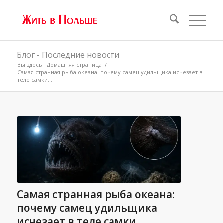
Блог - Последние новости
Вы здесь:
Домашняя страница
/
Самая странная рыба океана: почему самец удильщика исчезает в
теле самки...
Самая странная рыба океана:
почему самец удильщика
исчезает в теле самки