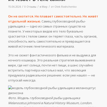
/
/
/
15.06.2026
0 Отзывы
в
Мир
от
Olek Roshchenko
Он не охотится. Не плавает самостоятельно. Не живёт
отдельной жизнью.
Самец глубоководной рыбы-
удильщика — одно из самых странных существ на
планете. У некоторых видов его тело буквально
срастается с телом самки: он теряет глаза, часть органов,
способность жить самостоятельно и превращается в
живой источник генетического материала.
Это не сюжет фантастического фильма и не выдумка для
ночного кошмара. Это реальная стратегия выживания в
мире, где нет солнца, почти нет пищи, а шанс случайно
встретить партнёра настолько мал, что эволюция
придумала радикальное решение: если уже нашёл — не
отпускай никогда.
Фото. Модель глубоководной рыбы-удильщика
Melanocetus johnsonii в Natural History Museum, London.