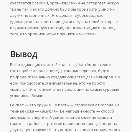
срастается с самкой, организм самки не отторгает чужую
ткань так, как это должно было бы произойти у многих
других позвоночных. Это делает глубоководных
удильщиков интересными для исследователей, которые
изучают иммунную систему, трансплантацию и границы
того, что организм может принять как «своё».
Вывод
Рыба-удильщик пугает. Её пасть, зубы, тёмное тело и
светящийся крючок перед ртом выглядят так, будто
природа специально создала существо для кошмаров. Но
если присмотреться внимательнее, это не просто
«монстр». Это точный ответ эволюции на самые суровые
условия на Земле.
Её свет — это оружие. Её пасть — страховка от голода. Её
тёмная кожа — камуфляж. Её неподвижность — способ
экономить энергию. А удивительное слияние самца и
самки — крайняя стратегия выживания там, где встреча
двух существ может быть редкостью почти космического