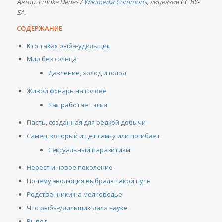
Автор: Emőke Dénes /
Wikimedia Commons
, лицензия CC BY-
SA.
СОДЕРЖАНИЕ
Кто такая рыба-удильщик
Мир без солнца
Давление, холод и голод
Живой фонарь на голове
Как работает эска
Пасть, созданная для редкой добычи
Самец, который ищет самку или погибает
Сексуальный паразитизм
Нерест и новое поколение
Почему эволюция выбрала такой путь
Родственники на мелководье
Что рыба-удильщик дала науке
Вывод