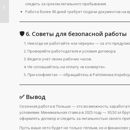
23 июня праздник —
следить за сроком легального пребывания.
День отца в Польше
Работа более 90 дней требует подачи документов на в
(Dzień ...
🛡 6. Советы для безопасной работы
Никогда не работайте «на чёрную» — за это предус
Проверяйте работодателя и условия договора.
Ведите учёт своих рабочих часов.
Не соглашайтесь на оплату «в конверте».
При конфликтах — обращайтесь в Państwowa Inspekcja 
✅ Вывод
Сезонная работа в Польше — это возможность заработать 
условиями. Минимальная ставка в 2025 году — 30,50 зл бр
оформлять договор и следить за легальностью своего пр
Пусть ваше лето будет не только тёплым, но и финансово