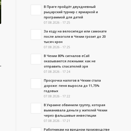
В Праге пройдёт двухдневный
рыцарский турнир с ярмаркой и
программой для детей
07.08.2026 - 17:25
За езду на велосипеде или самокате
после алкоголя в Чехии грозит до 20
тысяч крон
07.08.2026 - 17:25
В Чехии 80% сигналов eCall
оказываются ложными: как не
отправить спасателей зря
07.08.2026 - 17:24
Просрочка налогов в Чехии стала
дороже: пеня выросла до 11,75%
годовых
07.08.2026 - 17:22
В Украине обвинили группу, которая
выманивала деньги у жителей Чехии
через фальшивые инвестиции
07.08.2026 - 17:21
Работникам на вредном производстве