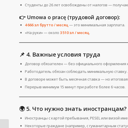
Студенты до 26 лет освобождены от налогов — получаю
👉 Umowa o pracę (трудовой договор):
4 666 зл брутто / месяц
— это минимальная зарплата.
«На руки» — около
3 510 зл / месяц
.
📌 4. Важные условия труда
Договор обязателен — без официального оформления н
Работодатель обязан соблюдать минимальную ставку.
В договоре может быть месячная ставка — но итоговая 
Перерыв минимум 15 минут при работе более 6 часов.
🌍 5. Что нужно знать иностранцам?
Иностранцы с картой пребывания, PESEL или визой име
Некоторые граждане (например, с гуманитарным статус