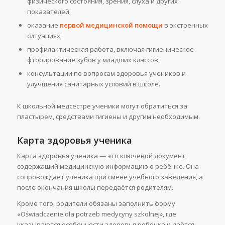
физического состояния, зрения, слуха и других
показателей;
оказание
первой медицинской помощи
в экстренных
ситуациях;
профилактическая работа, включая гигиеническое
фторирование зубов у младших классов;
консультации по вопросам здоровья учеников и
улучшения санитарных условий в школе.
К школьной медсестре ученики могут обратиться за
пластырем, средствами гигиены и другим необходимым.
Карта здоровья ученика
Карта здоровья ученика — это ключевой документ,
содержащий медицинскую информацию о ребёнке. Она
сопровождает ученика при смене учебного заведения, а
после окончания школы передаётся родителям.
Кроме того, родители обязаны заполнить форму
«Oświadczenie dla potrzeb medycyny szkolnej», где
указываются особенности здоровья ребёнка и даётся