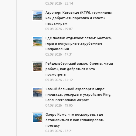
05.08.2026 - 23:14
Аэропорт Катовице (KTW): терминалы,
как добраться, парковка и советы
пассажирам
05.08.2026 - 19:07
Где поляки отдыхают летом: Балтика,
горы и популярные зарубежные
направления
05.08.2026 - 17:31
Гейдельбергский замок: билеты, часы
работы, как добраться и что
посмотреть
05.08.2026 - 14:12
Самый большой аэропорт в мире:
площадь, рекорды и устройство King
Fahd International Airport
04.08.2026 - 19:05
Озеро Комо: что посмотреть, где
остановиться и как спланировать
поездку
04.08.2026 - 13:21