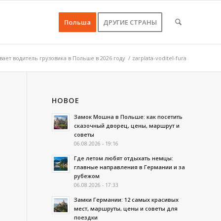
Польша
ДРУГИЕ СТРАНЫ
ает водитель грузовика в Польше в 2026 году
/
zarplata-voditel-fura
НОВОЕ
Замок Мошна в Польше: как посетить
сказочный дворец, цены, маршрут и
советы
06.08.2026 - 19:16
Где летом любят отдыхать немцы:
главные направления в Германии и за
рубежом
06.08.2026 - 17:33
Замки Германии: 12 самых красивых
мест, маршруты, цены и советы для
поездки