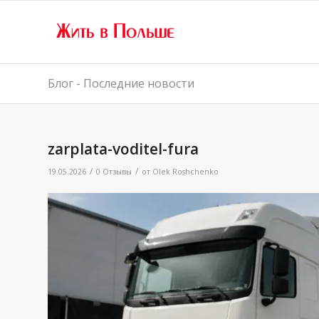
Блог - Последние новости
zarplata-voditel-fura
/
/
19.05.2026
0 Отзывы
от
Olek Roshchenko