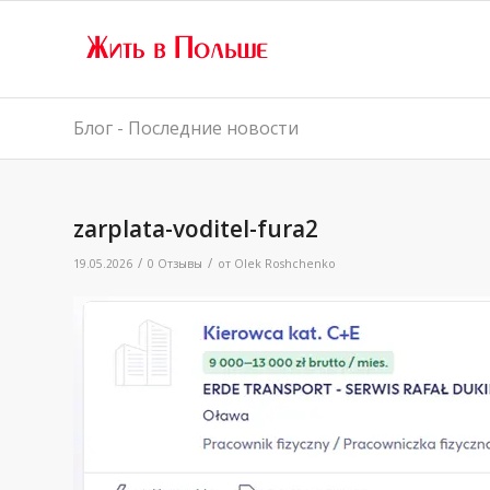
Блог - Последние новости
zarplata-voditel-fura2
/
/
19.05.2026
0 Отзывы
от
Olek Roshchenko