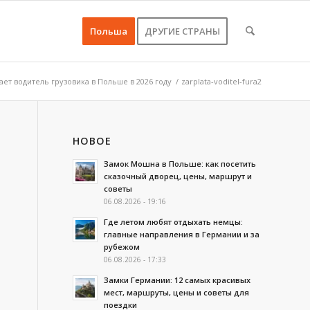
Польша
ДРУГИЕ СТРАНЫ
ет водитель грузовика в Польше в 2026 году
/
zarplata-voditel-fura2
НОВОЕ
Замок Мошна в Польше: как посетить
сказочный дворец, цены, маршрут и
советы
06.08.2026 - 19:16
Где летом любят отдыхать немцы:
главные направления в Германии и за
рубежом
06.08.2026 - 17:33
Замки Германии: 12 самых красивых
мест, маршруты, цены и советы для
поездки