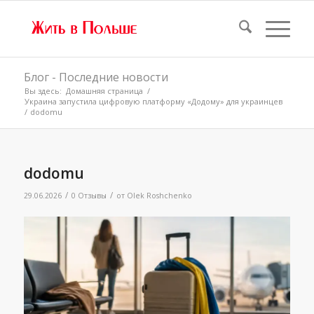
Блог - Последние новости
Вы здесь:
Домашняя страница
/
Украина запустила цифровую платформу «Додому» для украинцев
/
dodomu
dodomu
/
/
29.06.2026
0 Отзывы
от
Olek Roshchenko