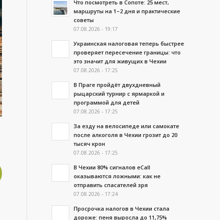
Что посмотреть в Сопоте: 25 мест,
маршруты на 1–2 дня и практические
советы
07.08.2026 - 19:17
Украинская налоговая теперь быстрее
проверяет пересечение границы: что
это значит для живущих в Чехии
07.08.2026 - 17:25
В Праге пройдёт двухдневный
рыцарский турнир с ярмаркой и
программой для детей
07.08.2026 - 17:25
За езду на велосипеде или самокате
после алкоголя в Чехии грозит до 20
тысяч крон
07.08.2026 - 17:25
В Чехии 80% сигналов eCall
оказываются ложными: как не
отправить спасателей зря
07.08.2026 - 17:24
Просрочка налогов в Чехии стала
дороже: пеня выросла до 11,75%