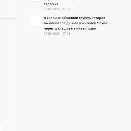
годовых
07.08.2026 - 17:22
В Украине обвинили группу, которая
выманивала деньги у жителей Чехии
через фальшивые инвестиции
07.08.2026 - 17:21