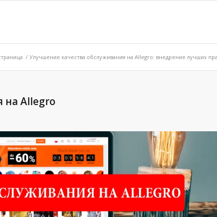
страница
/
Улучшение качества обслуживания на Allegro: внедрение лучших пра
на Allegro