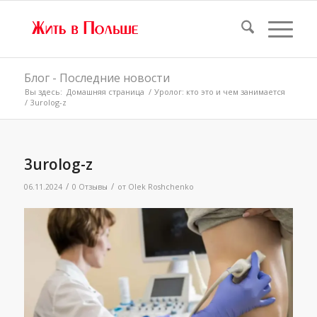
Блог - Последние новости
Вы здесь:
Домашняя страница
/
Уролог: кто это и чем занимается
/
3urolog-z
3urolog-z
/
/
06.11.2024
0 Отзывы
от
Olek Roshchenko