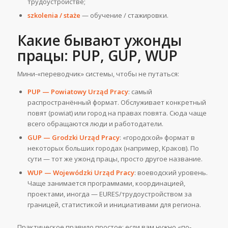
трудоустройстве;
szkolenia / staże
— обучение / стажировки.
Какие бывают ужонды
працы: PUP, GUP, WUP
Мини-«переводчик» системы, чтобы не путаться:
PUP — Powiatowy Urząd Pracy
: самый
распространённый формат. Обслуживает конкретный
повят (powiat) или город на правах повята. Сюда чаще
всего обращаются люди и работодатели.
GUP — Grodzki Urząd Pracy
: «городской» формат в
некоторых больших городах (например, Краков). По
сути — тот же ужонд працы, просто другое название.
WUP — Wojewódzki Urząd Pracy
: воеводский уровень.
Чаще занимается программами, координацией,
проектами, иногда — EURES/трудоустройством за
границей, статистикой и инициативами для региона.
Практическое правило простое: если вам нужно «по-