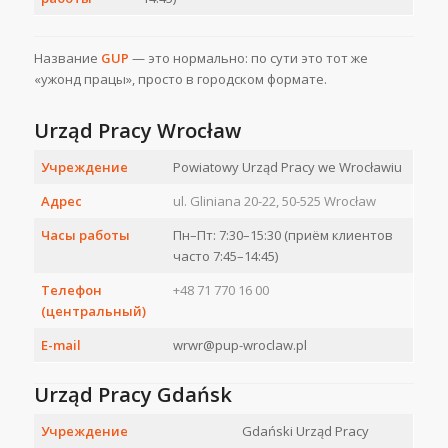
Название
GUP
— это нормально: по сути это тот же
«ужонд працы», просто в городском формате.
Urząd Pracy Wrocław
Учреждение
Powiatowy Urząd Pracy we Wrocławiu
Адрес
ul. Gliniana 20-22, 50-525 Wrocław
Часы работы
Пн–Пт: 7:30–15:30 (приём клиентов
часто 7:45–14:45)
Телефон
+48 71 770 16 00
(центральный)
E-mail
wrwr@pup-wroclaw.pl
Urząd Pracy Gdańsk
Учреждение
Gdański Urząd Pracy