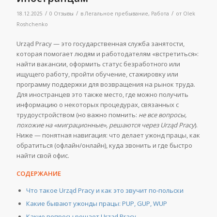
/
/
/
18.12.2025
0 Отзывы
в
Легальное пребывание
,
Работа
от
Olek
Roshchenko
Urząd Pracy — это государственная служба занятости,
которая помогает людям и работодателям «встретиться»:
найти вакансии, оформить статус безработного или
ищущего работу, пройти обучение, стажировку или
программу поддержки для возвращения на рынок труда.
Для иностранцев это также место, где можно получить
информацию о некоторых процедурах, связанных с
трудоустройством (но важно помнить:
не все вопросы,
похожие на «миграционные», решаются через Urząd Pracy
).
Ниже — понятная навигация: что делает ужонд працы, как
обратиться (офлайн/онлайн), куда звонить и где быстро
найти свой офис.
СОДЕРЖАНИЕ
Что такое Urząd Pracy и как это звучит по-польски
Какие бывают ужонды працы: PUP, GUP, WUP
Какие вопросы решает Urząd Pracy