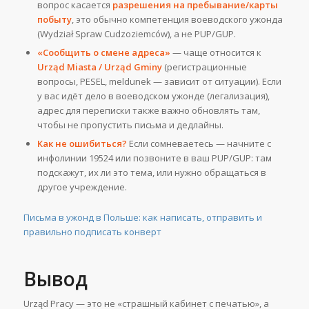
вопрос касается
разрешения на пребывание/карты
побыту
, это обычно компетенция воеводского ужонда
(Wydział Spraw Cudzoziemców), а не PUP/GUP.
«Сообщить о смене адреса»
— чаще относится к
Urząd Miasta / Urząd Gminy
(регистрационные
вопросы, PESEL, meldunek — зависит от ситуации). Если
у вас идёт дело в воеводском ужонде (легализация),
адрес для переписки также важно обновлять там,
чтобы не пропустить письма и дедлайны.
Как не ошибиться?
Если сомневаетесь — начните с
инфолинии 19524 или позвоните в ваш PUP/GUP: там
подскажут, их ли это тема, или нужно обращаться в
другое учреждение.
Письма в ужонд в Польше: как написать, отправить и
правильно подписать конверт
Вывод
Urząd Pracy — это не «страшный кабинет с печатью», а