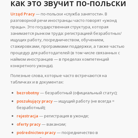
как это звучит по-польски
Urząd Pracy
— по-польски «служба занятости». В
разговорной речи иностранцы часто говорят «ужонд
працы». Это государственная структура, которая
занимается рынком труда: регистрацией безработных/
ищущих работу, посредничеством, обучением,
стажировками, программами поддержки, а также частью
процедур для работодателей (в том числе связанных с
наймом иностранцев — в пределах компетенций
конкретного ужонда).
Полезные слова, которые часто встречаются на
табличках и в документах:
bezrobotny
— безработный (официальный статус);
poszukujący pracy
— ищущий работу (не всегда =
безработный);
rejestracja
— регистрация в ужонде;
oferty pracy
— вакансии;
pośrednictwo pracy
— посредничество в