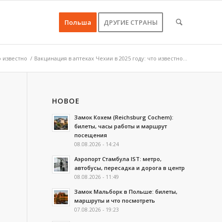
Польша
ДРУГИЕ СТРАНЫ
о известно
/
Вакцинация в аптеках Чехии в 2025 году: что известно...
НОВОЕ
Замок Кохем (Reichsburg Cochem):
билеты, часы работы и маршрут
посещения
08.08.2026 - 14:24
Аэропорт Стамбула IST: метро,
автобусы, пересадка и дорога в центр
08.08.2026 - 11:49
Замок Мальборк в Польше: билеты,
маршруты и что посмотреть
07.08.2026 - 19:23