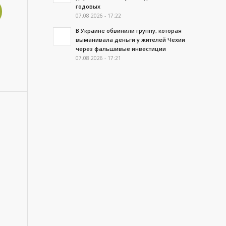
годовых
07.08.2026 - 17:22
В Украине обвинили группу, которая
выманивала деньги у жителей Чехии
через фальшивые инвестиции
07.08.2026 - 17:21