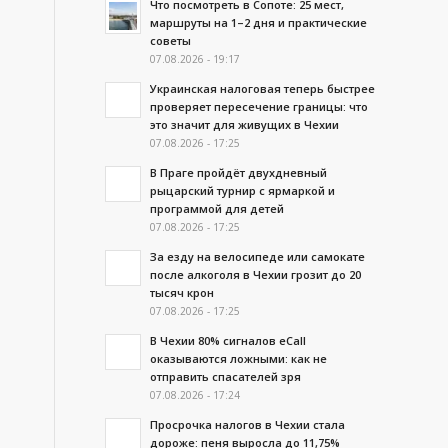
Что посмотреть в Сопоте: 25 мест,
маршруты на 1–2 дня и практические
советы
07.08.2026 - 19:17
Украинская налоговая теперь быстрее
проверяет пересечение границы: что
это значит для живущих в Чехии
07.08.2026 - 17:25
В Праге пройдёт двухдневный
рыцарский турнир с ярмаркой и
программой для детей
07.08.2026 - 17:25
За езду на велосипеде или самокате
после алкоголя в Чехии грозит до 20
тысяч крон
07.08.2026 - 17:25
В Чехии 80% сигналов eCall
оказываются ложными: как не
отправить спасателей зря
07.08.2026 - 17:24
Просрочка налогов в Чехии стала
дороже: пеня выросла до 11,75%