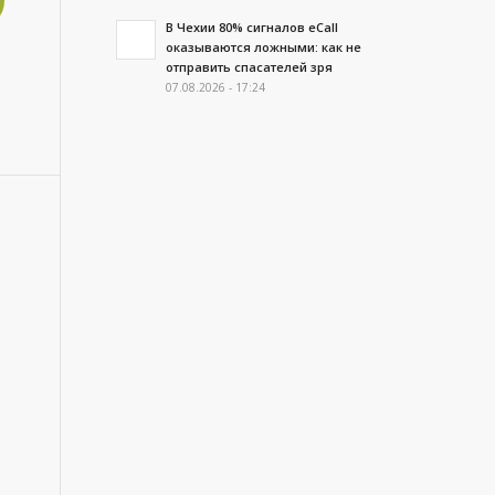
В Чехии 80% сигналов eCall
оказываются ложными: как не
отправить спасателей зря
07.08.2026 - 17:24