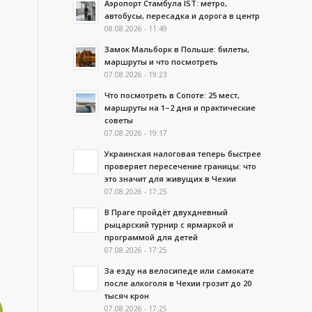
Аэропорт Стамбула IST: метро,
автобусы, пересадка и дорога в центр
08.08.2026 - 11:49
Замок Мальборк в Польше: билеты,
маршруты и что посмотреть
07.08.2026 - 19:23
Что посмотреть в Сопоте: 25 мест,
маршруты на 1–2 дня и практические
советы
07.08.2026 - 19:17
Украинская налоговая теперь быстрее
проверяет пересечение границы: что
это значит для живущих в Чехии
07.08.2026 - 17:25
В Праге пройдёт двухдневный
рыцарский турнир с ярмаркой и
программой для детей
07.08.2026 - 17:25
За езду на велосипеде или самокате
после алкоголя в Чехии грозит до 20
тысяч крон
07.08.2026 - 17:25