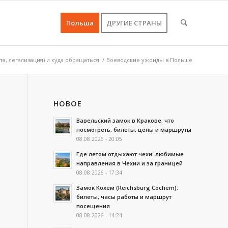
Польша
ДРУГИЕ СТРАНЫ
а, легализация) и куда обращаться
/
Воеводские ужонды в Польше
НОВОЕ
Вавельский замок в Кракове: что
посмотреть, билеты, цены и маршруты
08.08.2026 - 20:05
Где летом отдыхают чехи: любимые
направления в Чехии и за границей
08.08.2026 - 17:34
Замок Кохем (Reichsburg Cochem):
билеты, часы работы и маршрут
посещения
08.08.2026 - 14:24