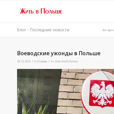
Блог - Последние новости
Вы здес
Воеводские ужонды в Польше
/
/
18.12.2025
0 Отзывы
от
Olek Roshchenko