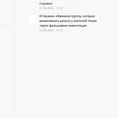
годовых
07.08.2026 - 17:22
В Украине обвинили группу, которая
выманивала деньги у жителей Чехии
через фальшивые инвестиции
07.08.2026 - 17:21