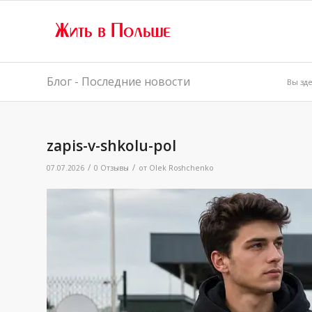
Блог - Последние новости
Вы зде
zapis-v-shkolu-pol
/
/
07.07.2026
0 Отзывы
от
Olek Roshchenko