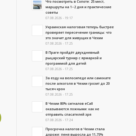
Что посмотреть в Сопоте: 25 мест,
маршруты на 1–2 дня и практические
советы
07.08.2026 - 19:17
Украинская налоговая теперь быстрее
проверяет пересечение границы: что
это значит для живущих в Чехии
07.08.2026 - 17:25
В Праге пройдёт двухдневный
рыцарский турнир с ярмаркой и
программой для детей
07.08.2026 - 17:25
За езду на велосипеде или самокате
после алкоголя в Чехии грозит до 20
тысяч крон
07.08.2026 - 17:25
В Чехии 80% сигналов eCall
оказываются ложными: как не
отправить спасателей зря
07.08.2026 - 17:24
Просрочка налогов в Чехии стала
дороже: пеня выросла до 11,75%