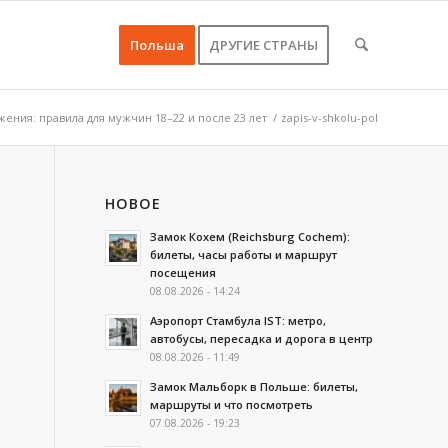
Польша
ДРУГИЕ СТРАНЫ
ения: правила для мужчин 18–22 и после 23 лет
/
zapis-v-shkolu-pol
НОВОЕ
Замок Кохем (Reichsburg Cochem):
билеты, часы работы и маршрут
посещения
08.08.2026 - 14:24
Аэропорт Стамбула IST: метро,
автобусы, пересадка и дорога в центр
08.08.2026 - 11:49
Замок Мальборк в Польше: билеты,
маршруты и что посмотреть
07.08.2026 - 19:23