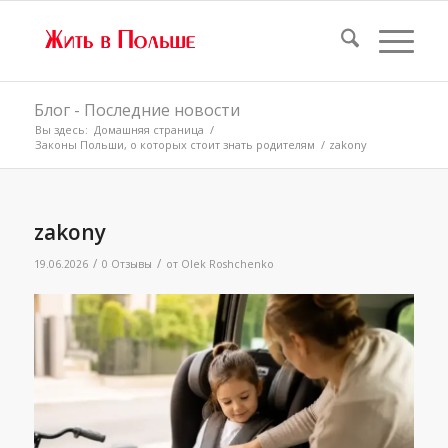
Блог - Последние новости
Вы здесь:
Домашняя страница
/
Законы Польши, о которых стоит знать родителям
/
zakony
zakony
/
/
19.06.2026
0 Отзывы
от
Olek Roshchenko