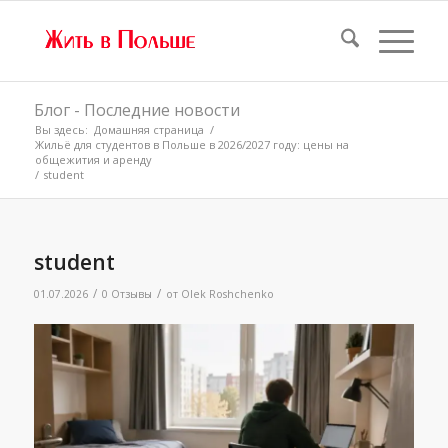
Блог - Последние новости
Вы здесь:
Домашняя страница
/
Жильё для студентов в Польше в 2026/2027 году: цены на
общежития и аренду
/
student
student
/
/
01.07.2026
0 Отзывы
от
Olek Roshchenko