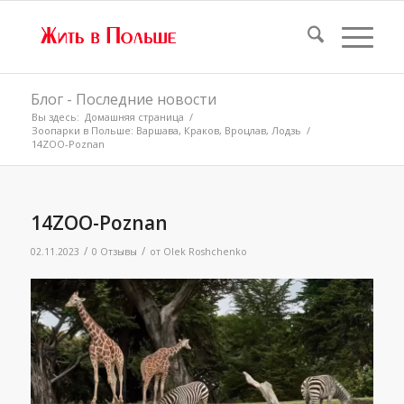
Блог - Последние новости
Вы здесь:
Домашняя страница
/
Зоопарки в Польше: Варшава, Краков, Вроцлав, Лодзь
/
14ZOO-Poznan
14ZOO-Poznan
/
/
02.11.2023
0 Отзывы
от
Olek Roshchenko