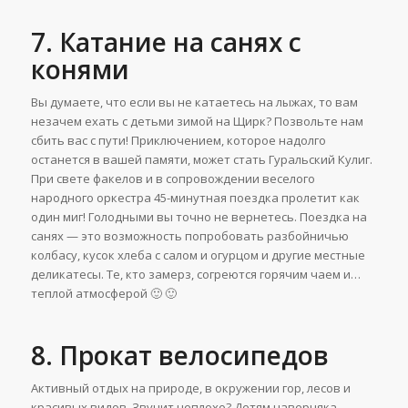
7. Катание на санях с
конями
Вы думаете, что если вы не катаетесь на лыжах, то вам
незачем ехать с детьми зимой на Щирк? Позвольте нам
сбить вас с пути! Приключением, которое надолго
останется в вашей памяти, может стать Гуральский Кулиг.
При свете факелов и в сопровождении веселого
народного оркестра 45-минутная поездка пролетит как
один миг! Голодными вы точно не вернетесь. Поездка на
санях — это возможность попробовать разбойничью
колбасу, кусок хлеба с салом и огурцом и другие местные
деликатесы. Те, кто замерз, согреются горячим чаем и…
теплой атмосферой 🙂 🙂
8. Прокат велосипедов
Активный отдых на природе, в окружении гор, лесов и
красивых видов. Звучит неплохо? Детям наверняка