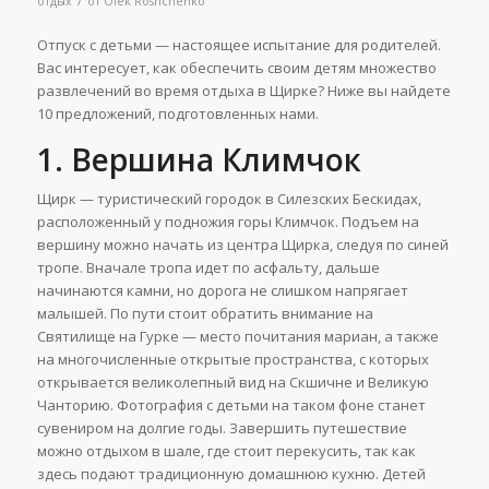
отдых
от
Olek Roshchenko
Отпуск с детьми — настоящее испытание для родителей.
Вас интересует, как обеспечить своим детям множество
развлечений во время отдыха в Щирке? Ниже вы найдете
10 предложений, подготовленных нами.
1. Вершина Климчок
Щирк — туристический городок в Силезских Бескидах,
расположенный у подножия горы Климчок. Подъем на
вершину можно начать из центра Щирка, следуя по синей
тропе. Вначале тропа идет по асфальту, дальше
начинаются камни, но дорога не слишком напрягает
малышей. По пути стоит обратить внимание на
Святилище на Гурке — место почитания мариан, а также
на многочисленные открытые пространства, с которых
открывается великолепный вид на Скшичне и Великую
Чанторию. Фотография с детьми на таком фоне станет
сувениром на долгие годы. Завершить путешествие
можно отдыхом в шале, где стоит перекусить, так как
здесь подают традиционную домашнюю кухню. Детей