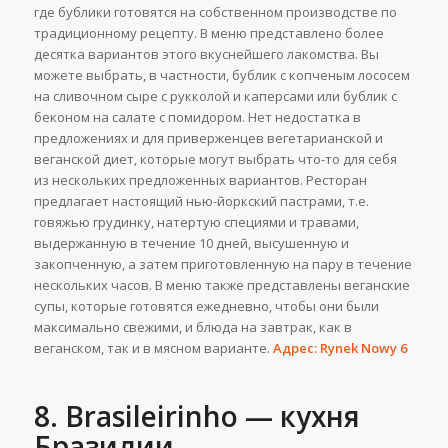
где бублики готовятся на собственном производстве по
традиционному рецепту. В меню представлено более
десятка вариантов этого вкуснейшего лакомства. Вы
можете выбрать, в частности, бублик с копченым лососем
на сливочном сыре с рукколой и каперсами или бублик с
беконом на салате с помидором. Нет недостатка в
предложениях и для приверженцев вегетарианской и
веганской диет, которые могут выбрать что-то для себя
из нескольких предложенных вариантов. Ресторан
предлагает настоящий нью-йоркский пастрами, т.е.
говяжью грудинку, натертую специями и травами,
выдержанную в течение 10 дней, высушенную и
закопченную, а затем приготовленную на пару в течение
нескольких часов. В меню также представлены веганские
супы, которые готовятся ежедневно, чтобы они были
максимально свежими, и блюда на завтрак, как в
веганском, так и в мясном варианте.
Адрес: Rynek Nowy 6
8. Brasileirinho — кухня
Бразилии