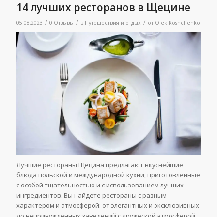
14 лучших ресторанов в Щецине
/
/
/
05.08.2023
0 Отзывы
в
Путешествия и отдых
от
Olek Roshchenko
Лучшие рестораны Щецина предлагают вкуснейшие
блюда польской и международной кухни, приготовленные
с особой тщательностью и с использованием лучших
ингредиентов. Вы найдете рестораны с разным
характером и атмосферой: от элегантных и эксклюзивных
до непринужденных заведений с дружеской атмосферой.