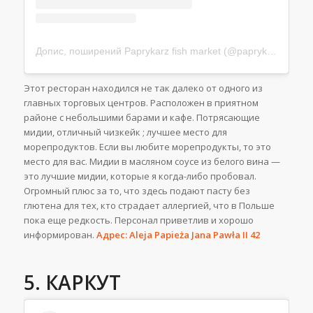
Допис, поширений Paprykarz fish market (@paprykarz_fishmarket)
Этот ресторан находился не так далеко от одного из
главных торговых центров. Расположен в приятном
районе с небольшими барами и кафе. Потрясающие
мидии, отличный чизкейк ; лучшее место для
морепродуктов. Если вы любите морепродукты, то это
место для вас. Мидии в масляном соусе из белого вина —
это лучшие мидии, которые я когда-либо пробовал.
Огромный плюс за то, что здесь подают пасту без
глютена для тех, кто страдает аллергией, что в Польше
пока еще редкость. Персонал приветлив и хорошо
информирован.
Адрес: Aleja Papieża Jana Pawła II 42
5. КАРКУТ