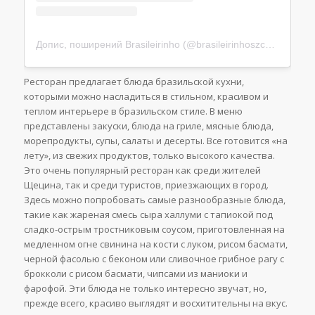
Допис, поширений Brasileirinho (@brasileirinhoszczecin)
Ресторан предлагает блюда бразильской кухни,
которыми можно насладиться в стильном, красивом и
теплом интерьере в бразильском стиле. В меню
представлены закуски, блюда на гриле, мясные блюда,
морепродукты, супы, салаты и десерты. Все готовится «на
лету», из свежих продуктов, только высокого качества.
Это очень популярный ресторан как среди жителей
Щецина, так и среди туристов, приезжающих в город.
Здесь можно попробовать самые разнообразные блюда,
такие как жареная смесь сыра халлуми с тапиокой под
сладко-острым тростниковым соусом, приготовленная на
медленном огне свинина на кости с луком, рисом басмати,
черной фасолью с беконом или сливочное грибное рагу с
брокколи с рисом басмати, чипсами из маниоки и
фарофой. Эти блюда не только интересно звучат, но,
прежде всего, красиво выглядят и восхитительны на вкус.